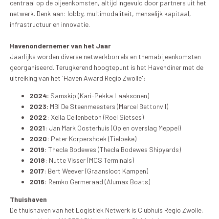
centraal op de bijeenkomsten, altijd ingevuld door partners uit het
netwerk. Denk aan: lobby, multimodaliteit, menselijk kapitaal,
MVO & Regio
infrastructuur en innovatie.
Havenondernemer van het Jaar
Fanshop
Jaarlijks worden diverse netwerkborrels en themabijeenkomsten
georganiseerd. Terugkerend hoogtepunt is het Havendiner met de
uitreiking van het 'Haven Award Regio Zwolle':
2024:
Samskip (Kari-Pekka Laaksonen)
2023:
MBI De Steenmeesters (Marcel Bettonvil)
2022
: Xella Cellenbeton (Roel Sietses)
2021
: Jan Mark Oosterhuis (Op en overslag Meppel)
2020
:
Peter Korpershoek (Tielbeke)
2019
: Thecla Bodewes (Thecla Bodewes Shipyards)
2018
: Nutte Visser (MCS Terminals)
2017
: Bert Weever (Graansloot Kampen)
2016
: Remko Germeraad (Alumax Boats)
Thuishaven
De thuishaven van het Logistiek Netwerk is Clubhuis Regio Zwolle,