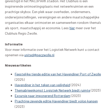
gevestigd in het MAC3PARK stadion. Het Clubhuis is een
inspirerende ontmoetingsplaats met netwerkruimten en een
prachtige skybox. Een plek waar overheden, ondernemers,
onderwijsinstellingen, verenigingen en andere maatschappelijke
organisaties elkaar ontmoeten en samenwerken rondom thema’s
als sport, maatschappij en economie. Lees
hier
meer over het
Clubhuis Regio Zwolle.
Informatie
Voor meer informatie over het Logistiek Netwerk kunt u contact
opnemen via
united@peczwolle.nl
.
Nieuwsartikelen
Feestelijke tiende editie van het Havendiner Port of Zwolle
(2025)
Havendiner in het teken van veiligheid
(2024)
Themabijeenkomst Logistiek Netwerk biedt ruimte
(2023)
Excursie naar imponerend Rotterdam
(2023)
Prachtige zevende editie Havendiner biedt volop kansen
(2023)