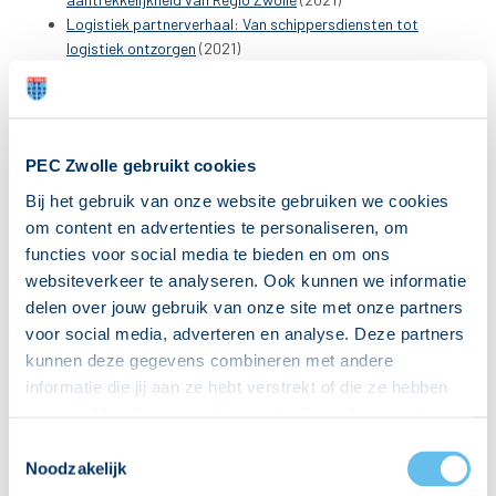
Logistiek partnerverhaal: Van schippersdiensten tot
logistiek ontzorgen
(2021)
Geslaagde zomerborrel Logistiek Netwerk
(2020)
Vierde editie Havendiner Regio Zwolle biedt toekomst
(2020)
Port of Zwolle, Amsterdam en Rotterdam met elkaar om
PEC Zwolle gebruikt cookies
tafel
(2019)
Zonnig Meppel stemt Logistiek Netwerk gelukkig
(2019)
Bij het gebruik van onze website gebruiken we cookies
Havendiner met hoog knuffelgehalte
(2019)
om content en advertenties te personaliseren, om
Logistiek Netwerk bezoekt Deltion College
(2018)
functies voor social media te bieden en om ons
Kick-off seizoen Logistiek Netwerk
(2018)
websiteverkeer te analyseren. Ook kunnen we informatie
Logistiek Netwerk op excursie naar Duitsland
(2018)
delen over jouw gebruik van onze site met onze partners
Sfeervol Havendiner
(2018)
voor social media, adverteren en analyse. Deze partners
Investeren in mensen in de logistieke sector
(2017)
kunnen deze gegevens combineren met andere
Havendiner vol dynamiek
(2017)
informatie die jij aan ze hebt verstrekt of die ze hebben
Logistiek Netwerk Regio Zwolle van start
(2016)
verzameld op basis van jouw gebruik van hun services.
Hierbij nemen wij wet- en regelgeving in acht, we doen dit
Toestemmingsselectie
Samen positioneren wij Regio Zwolle als logistiek
op een veilige en integere wijze. Je kunt je toestemming
Noodzakelijk
knooppunt van het Noordoosten
beheren op de privacy- en cookieverklaring pagina.