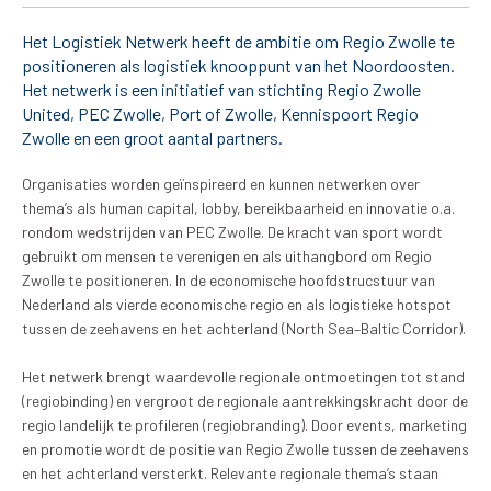
Het Logistiek Netwerk heeft de ambitie om Regio Zwolle te
positioneren als logistiek knooppunt van het Noordoosten.
Het netwerk is een initiatief van stichting Regio Zwolle
United, PEC Zwolle, Port of Zwolle, Kennispoort Regio
Zwolle en een groot aantal partners.
Organisaties worden geïnspireerd en kunnen netwerken over
thema’s als human capital, lobby, bereikbaarheid en innovatie o.a.
De club
rondom wedstrijden van PEC Zwolle. De kracht van sport wordt
gebruikt om mensen te verenigen en als uithangbord om Regio
Tickets
Zwolle te positioneren. In de economische hoofdstrucstuur van
Nederland als vierde economische regio en als logistieke hotspot
Matchdays
tussen de zeehavens en het achterland (North Sea–Baltic Corridor).
Teams
Het netwerk brengt waardevolle regionale ontmoetingen tot stand
(regiobinding) en vergroot de regionale aantrekkingskracht door de
regio landelijk te profileren (regiobranding). Door events, marketing
Supporters
en promotie wordt de positie van Regio Zwolle tussen de zeehavens
en het achterland versterkt. Relevante regionale thema’s staan
Business