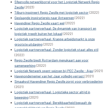
Sfeervolle netwerkborrel voor het Logistiek Netwerk Regio
Zwolle
(2023)
Tilburg inspireert Regio Zwolle met logistiek sector
(2022)
Geslaagde inspiratiereis naar Antwerpen
(2022)
Havendiner Regio Zwolle vaart wel
(2022)
Logistiek partnerverhaal: De dynamiek van transport en
logistiek treedt buiten het lokaal
(2022)
Logistiek partnerverhaal: Krappe arbeidsmarkt is onze
grootste uitdaging
(2022)
Logistiek partnerverhaal: Zonder logistiek staat alles stil
(2022)
Regio Zwolle biedt Rotterdam menukaart aan voor
samenwerking
(2022)
Logistiek Netwerk opent seizoen bij PEC Zwolle - Ajax
(2021)
Havenondernemer van het Jaar volledig verrast
(2021)
Smaakvol Havendiner Regio Zwolle zorgt voor verbroedering
(2021)
Logistiek partnerverhaal: Logistieke sector altijd in
beweging
(2021)
Logistiek partnerverhaal: Bereikbaarheid bepaalt de
aantrekkelijkheid van Regio Zwolle
(2021)