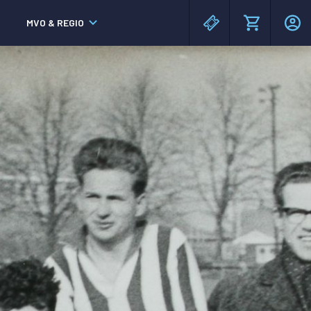
MVO & REGIO
MAC³PARK stadion
MAC³PARK stadion
Lumen Hotel & Events