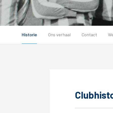
Tickets
Historie
Ons verhaal
Contact
We
Kaartverkoopinformatie
Koop tickets
Ticket Resale
Groepsactie
PEC Zwolle Vrouwen
Groundhoppers
Clubhist
Algemeen
Route 