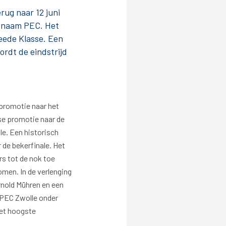
rug naar 12 juni
Betalen
e naam PEC. Het
eede Klasse. Een
n
ordt de eindstrijd
promotie naar het
kse promotie naar de
e. Een historisch
 de bekerfinale. Het
s tot de nok toe
omen. In de verlenging
rnold Mühren en een
d PEC Zwolle onder
het hoogste