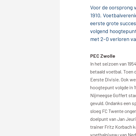
Voor de oorsprong v
Stadionplattegrond
Aut
1910. Voetbalveren
Veelgestelde vragen
Fiet
eerste grote succe
Fanshop
Ope
volgend hoogtepunt 
met 2-0 verloren v
PEC Zwolle
In het seizoen van 19
Heren
betaald voetbal. Toen 
Eerste Divisie. Ook w
Spelers en staf
hoogtepunt volgde in 1
Programma
Nijmeegse Goffert sta
Uitslagen
gevuld. Ondanks een spe
sloeg FC Twente ongen
Stand
doelpunt van Jan Jeuri
Trainingsschema
trainer Fritz Korbach 
voetbalniveau van Nede