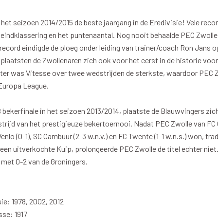
 het seizoen 2014/2015 de beste jaargang in de Eredivisie! Vele rec
eindklassering en het puntenaantal. Nog nooit behaalde PEC Zwolle 
record eindigde de ploeg onder leiding van trainer/coach Ron Jans o
 plaatsten de Zwollenaren zich ook voor het eerst in de historie voo
ter was Vitesse over twee wedstrijden de sterkste, waardoor PEC Z
 Europa League.
kerfinale in het seizoen 2013/2014, plaatste de Blauwvingers zich
rijd van het prestigieuze bekertoernooi. Nadat PEC Zwolle van FC 
enlo (0-1), SC Cambuur (2-3 w.n.v.) en FC Twente (1-1 w.n.s.) won, trad
 een uitverkochte Kuip, prolongeerde PEC Zwolle de titel echter niet
e met 0-2 van de Groningers.
ie: 1978, 2002, 2012
se: 1917