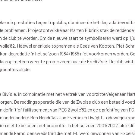
ekende prestaties tegen topclubs, domineerde het degradatievoetbal
en
Supportersclubs
le problemen. Projectontwikkelaar Marten Eibrink stak de reddende
en
Supportersclub
n de club te worden. Om de nieuwe start te symboliseren werd op 1 ju
lle’82. Hoewel er enkele topnamen als Cees van Kooten, Piet Schr
ren
Zwolsch Supporters Collectief
kon degradatie in het seizoen 1984/1985 niet voorkomen worden. G
Juniorclub
daarop meteen weer te promoveren naar de Eredivisie. De club wist z
Kidsclub
radatie volgde.
te Divisie, in combinatie met het vertrek van voorzitter/eigenaar Mart
zorgen. De reddingsoperatie die van de Zwolse club een betaald voe
sruimtes
Sponsoren
definitief faillissement van PEC Zwolle’82 en de oprichting van FC Zw
an onder andere Ben Hendriks, Jan Everse en Dwight Lodeweges sp
Tilly Loge Plus
Hoofdsponsor
ich niet te belonen met promotie. In het seizoen 2001/2002 lukte dit
fer Groep Loge
Tenuesponsoren
nnende kampioenswedstrijd die met 1-0 werd gewonnen van Excelsio