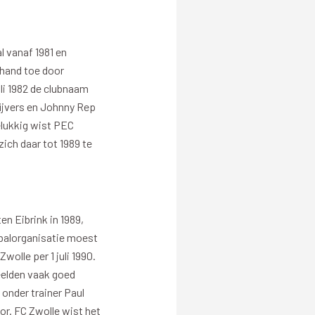
 vanaf 1981 en
Evenementen
 hand toe door
Open Dag
li 1982 de clubnaam
ijvers en Johnny Rep
Kinderfeestjes
elukkig wist PEC
ich daar tot 1989 te
en Eibrink in 1989,
tbalorganisatie moest
Nieuws & contact
olle per 1 juli 1990.
eelden vaak goed
Zakelijk nieuws
 onder trainer Paul
Zakelijke events
r. FC Zwolle wist het