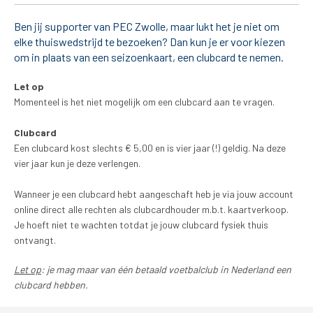
Ben jij supporter van PEC Zwolle, maar lukt het je niet om
Matchdays
elke thuiswedstrijd te bezoeken? Dan kun je er voor kiezen
om in plaats van een seizoenkaart, een clubcard te nemen.
Teams
Let op
Supporters
Momenteel is het niet mogelijk om een clubcard aan te vragen.
Business
Clubcard
Een clubcard kost slechts € 5,00 en is vier jaar (!) geldig. Na deze
vier jaar kun je deze verlengen.
MVO & Regio
Wanneer je een clubcard hebt aangeschaft heb je via jouw account
Fanshop
online direct alle rechten als clubcardhouder m.b.t. kaartverkoop.
Je hoeft niet te wachten totdat je jouw clubcard fysiek thuis
ontvangt.
Let op
: je mag maar van één betaald voetbalclub in Nederland een
clubcard hebben.