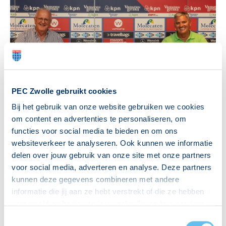
PEC Zwolle gebruikt cookies
Vr 18 jun 2021 - 16:45
Bij het gebruik van onze website gebruiken we cookies
om content en advertenties te personaliseren, om
Wehkamp verlengt sponsorschap en blijft zichtbaar op
functies voor social media te bieden en om ons
tenue
websiteverkeer te analyseren. Ook kunnen we informatie
Ook komend seizoen zal Wehkamp als tenuesponsor zichtbaar zijn
delen over jouw gebruik van onze site met onze partners
op het shirt van PEC Zwolle. In oktob...
voor social media, adverteren en analyse. Deze partners
kunnen deze gegevens combineren met andere
informatie die jij aan ze hebt verstrekt of die ze hebben
Lees verder
verzameld op basis van jouw gebruik van hun services.
Hierbij nemen wij wet- en regelgeving in acht, we doen dit
Toestemmingsselectie