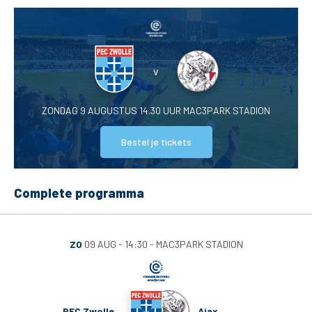
De club
Tickets
v
Matchdays
ZONDAG 9 AUGUSTUS 14.30 UUR MAC3PARK STADION
Teams
Bestel je tickets
Supporters
Business
Complete programma
MVO & Regio
ZO
09 AUG - 14:30
MAC3PARK STADION
Fanshop
PEC Zwolle
Ajax