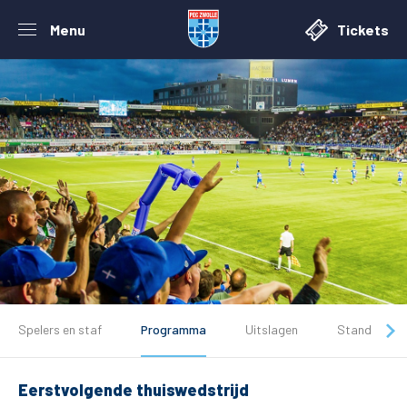
Menu
Tickets
Spelers en staf
Programma
Uitslagen
Stand
Eerstvolgende thuiswedstrijd