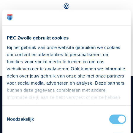
PEC Zwolle
N.E.C. Nijmegen
PEC Zwolle gebruikt cookies
Bestel je tickets
Bij het gebruik van onze website gebruiken we cookies
om content en advertenties te personaliseren, om
functies voor social media te bieden en om ons
websiteverkeer te analyseren. Ook kunnen we informatie
delen over jouw gebruik van onze site met onze partners
voor social media, adverteren en analyse. Deze partners
kunnen deze gegevens combineren met andere
informatie die jij aan ze hebt verstrekt of die ze hebben
Hoofdsponsor
verzameld op basis van jouw gebruik van hun services.
Hierbij nemen wij wet- en regelgeving in acht, we doen dit
Toestemmingsselectie
op een veilige en integere wijze. Je kunt je toestemming
Noodzakelijk
beheren op de privacy- en cookieverklaring pagina.