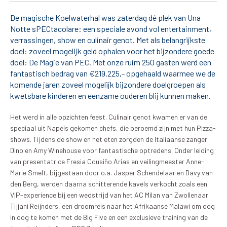
De club
De magische Koelwaterhal was zaterdag dé plek van Una
Notte sPECtacolare: een speciale avond vol entertainment,
Tickets
verrassingen, show en culinair genot. Met als belangrijkste
doel: zoveel mogelijk geld ophalen voor het bijzondere goede
Matchdays
doel: De Magie van PEC. Met onze ruim 250 gasten werd een
fantastisch bedrag van €219.225,- opgehaald waarmee we de
Teams
komende jaren zoveel mogelijk bijzondere doelgroepen als
kwetsbare kinderen en eenzame ouderen blij kunnen maken.
Supporters
Het werd in alle opzichten feest. Culinair genot kwamen er van de
speciaal uit Napels gekomen chefs, die beroemd zijn met hun Pizza-
Business
shows. Tijdens de show en het eten zorgden de Italiaanse zanger
Dino en Amy Winehouse voor fantastische optredens. Onder leiding
MVO & Regio
van presentatrice Fresia Cousiño Arias en veilingmeester Anne-
Marie Smelt, bijgestaan door o.a. Jasper Schendelaar en Davy van
den Berg, werden daarna schitterende kavels verkocht zoals een
Fanshop
VIP-experience bij een wedstrijd van het AC Milan van Zwollenaar
Tijjani Reijnders, een droomreis naar het Afrikaanse Malawi om oog
in oog te komen met de Big Five en een exclusieve training van de