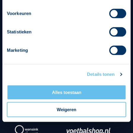
beheren op de privacy- en cookieverklaring pagina.
Voorkeuren
Strategisch partners
Statistieken
Marketing
Details tonen
Alles toestaan
Weigeren