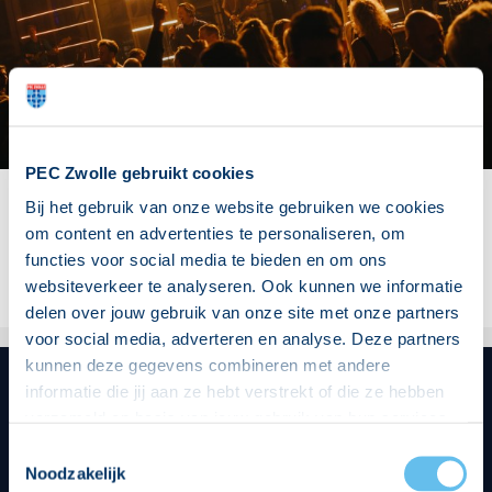
PEC Zwolle gebruikt cookies
Bij het gebruik van onze website gebruiken we cookies
Deel dit artikel:
om content en advertenties te personaliseren, om
functies voor social media te bieden en om ons
websiteverkeer te analyseren. Ook kunnen we informatie
delen over jouw gebruik van onze site met onze partners
voor social media, adverteren en analyse. Deze partners
kunnen deze gegevens combineren met andere
informatie die jij aan ze hebt verstrekt of die ze hebben
verzameld op basis van jouw gebruik van hun services.
Hoofdsponsor
Hierbij nemen wij wet- en regelgeving in acht, we doen dit
Toestemmingsselectie
op een veilige en integere wijze. Je kunt je toestemming
Noodzakelijk