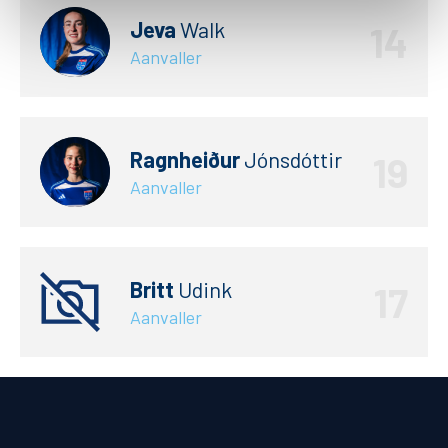
Jeva
Walk
14
Aanvaller
Ragnheiður
Jónsdóttir
19
Aanvaller
Britt
Udink
17
Aanvaller