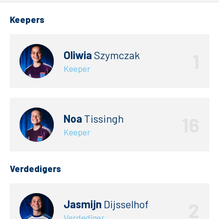
Keepers
Oliwia
Szymczak
1
Keeper
De club
Noa
Tissingh
16
Tickets
Keeper
Matchdays
Verdedigers
Teams
Supporters
Jasmijn
Dijsselhof
2
Verdediger