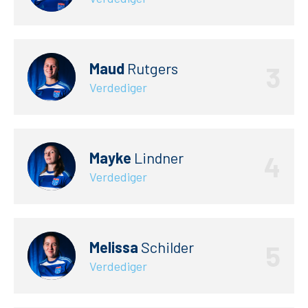
Business
MVO & Regio
Maud
Rutgers
3
Fanshop
Verdediger
Mayke
Lindner
4
Verdediger
Melissa
Schilder
5
Verdediger