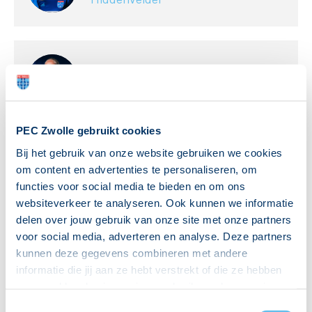
Maureen
van Drogen
21
Middenvelder
PEC Zwolle gebruikt cookies
Bij het gebruik van onze website gebruiken we cookies
Senne
van de Velde
24
om content en advertenties te personaliseren, om
Middenvelder
functies voor social media te bieden en om ons
websiteverkeer te analyseren. Ook kunnen we informatie
delen over jouw gebruik van onze site met onze partners
Aanvallers
voor social media, adverteren en analyse. Deze partners
kunnen deze gegevens combineren met andere
informatie die jij aan ze hebt verstrekt of die ze hebben
Zoë
Zuidberg
7
verzameld op basis van jouw gebruik van hun services.
Aanvaller
Hierbij nemen wij wet- en regelgeving in acht, we doen dit
Toestemmingsselectie