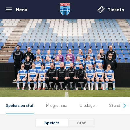
Menu
Tickets
Spelers en staf
Programma
Uitslagen
Stand
Spelers
Staf