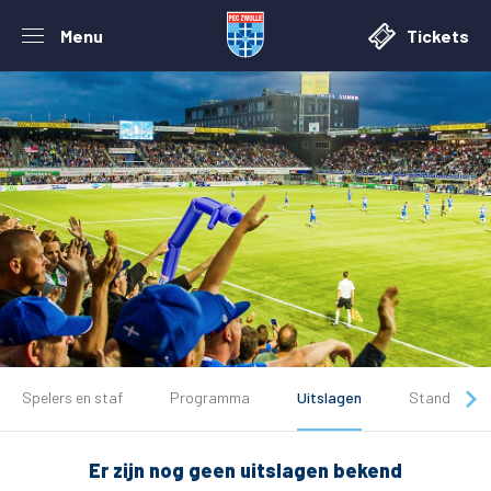
Menu
Tickets
De club
Spelers en staf
Programma
Uitslagen
Stand
Tickets
Er zijn nog geen uitslagen bekend
Matchdays