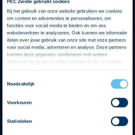
PEC Zwolle gebruikt cookies
Bij het gebruik van onze website gebruiken we cookies
om content en advertenties te personaliseren, om
functies voor social media te bieden en om ons
websiteverkeer te analyseren. Ook kunnen we informatie
delen over jouw gebruik van onze site met onze partners
voor social media, adverteren en analyse. Deze partners
kunnen deze gegevens combineren met andere
informatie die jij aan ze hebt verstrekt of die ze hebben
verzameld op basis van jouw gebruik van hun services.
Hierbij nemen wij wet- en regelgeving in acht, we doen dit
Toestemmingsselectie
op een veilige en integere wijze. Je kunt je toestemming
Noodzakelijk
beheren op de privacy- en cookieverklaring pagina.
Divisie partners
Voorkeuren
Statistieken