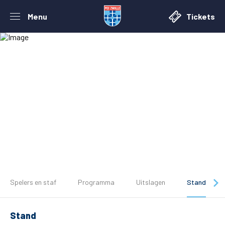
Menu
Tickets
Spelers en staf
Programma
Uitslagen
Stand
De club
Stand
Tickets