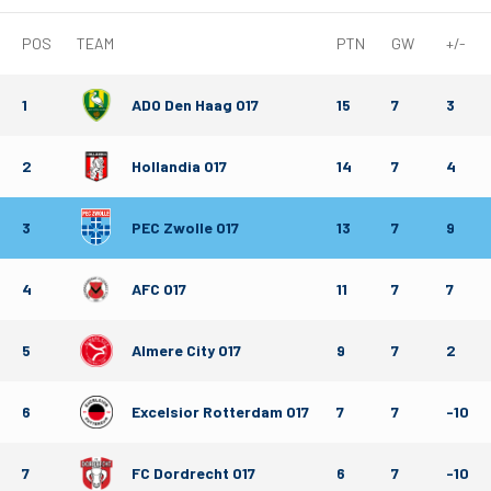
POS
TEAM
PTN
GW
+/-
Matchdays
1
ADO Den Haag O17
15
7
3
Teams
Supporters
2
Hollandia O17
14
7
4
Business
3
PEC Zwolle O17
13
7
9
MVO & Regio
4
AFC O17
11
7
7
Fanshop
5
Almere City O17
9
7
2
6
Excelsior Rotterdam O17
7
7
-10
7
FC Dordrecht O17
6
7
-10