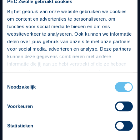
PEC Zwolle gebruikt cookies
Bij het gebruik van onze website gebruiken we cookies
om content en advertenties te personaliseren, om
functies voor social media te bieden en om ons
websiteverkeer te analyseren. Ook kunnen we informatie
delen over jouw gebruik van onze site met onze partners
voor social media, adverteren en analyse. Deze partners
kunnen deze gegevens combineren met andere
informatie die jij aan ze hebt verstrekt of die ze hebben
verzameld op basis van jouw gebruik van hun services.
Hierbij nemen wij wet- en regelgeving in acht, we doen dit
Toestemmingsselectie
op een veilige en integere wijze. Je kunt je toestemming
Noodzakelijk
beheren op de privacy- en cookieverklaring pagina.
Divisie partners
Voorkeuren
Statistieken