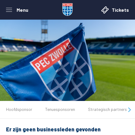
Menu
Tickets
De club
Hoofdsponsor
Tenuesponsoren
Strategisch partners
Tickets
Er zijn geen businessleden gevonden
Matchdays