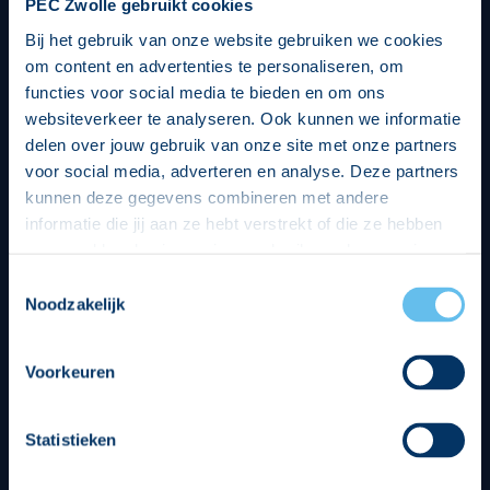
PEC Zwolle gebruikt cookies
Bij het gebruik van onze website gebruiken we cookies
om content en advertenties te personaliseren, om
functies voor social media te bieden en om ons
websiteverkeer te analyseren. Ook kunnen we informatie
delen over jouw gebruik van onze site met onze partners
voor social media, adverteren en analyse. Deze partners
kunnen deze gegevens combineren met andere
informatie die jij aan ze hebt verstrekt of die ze hebben
verzameld op basis van jouw gebruik van hun services.
Hierbij nemen wij wet- en regelgeving in acht, we doen dit
Toestemmingsselectie
op een veilige en integere wijze. Je kunt je toestemming
Noodzakelijk
beheren op de privacy- en cookieverklaring pagina.
Divisie partners
Voorkeuren
Statistieken