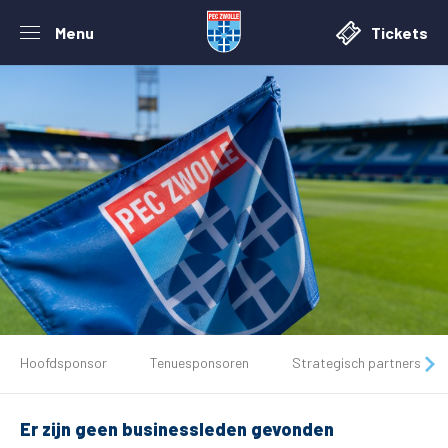
Menu
Tickets
De club
Hoofdsponsor
Tenuesponsoren
Strategisch partners
Tickets
Er zijn geen businessleden gevonden
Matchdays