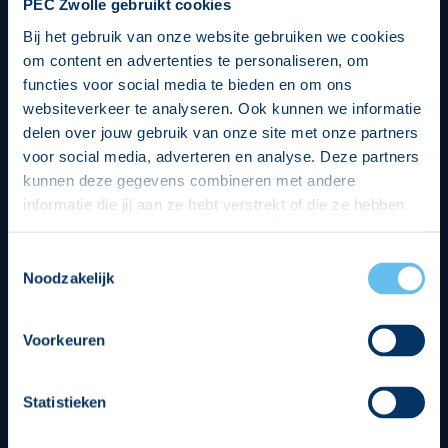
PEC Zwolle gebruikt cookies
Bij het gebruik van onze website gebruiken we cookies
om content en advertenties te personaliseren, om
functies voor social media te bieden en om ons
websiteverkeer te analyseren. Ook kunnen we informatie
delen over jouw gebruik van onze site met onze partners
voor social media, adverteren en analyse. Deze partners
kunnen deze gegevens combineren met andere
informatie die jij aan ze hebt verstrekt of die ze hebben
verzameld op basis van jouw gebruik van hun services.
Hierbij nemen wij wet- en regelgeving in acht, we doen dit
Toestemmingsselectie
op een veilige en integere wijze. Je kunt je toestemming
Noodzakelijk
beheren op de privacy- en cookieverklaring pagina.
Divisie partners
Voorkeuren
Statistieken