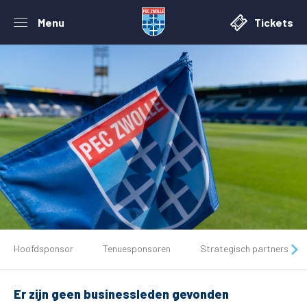
Menu
Tickets
De club
Hoofdsponsor
Tenuesponsoren
Strategisch partners
Tickets
Er zijn geen businessleden gevonden
Matchdays