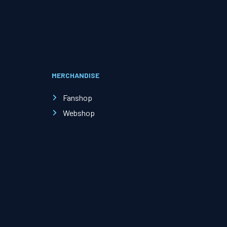
Evenementen
Open Dag
MERCHANDISE
Kinderfeestjes
Fanshop
Webshop
Nieuws & contact
Zakelijk nieuws
Zakelijke events