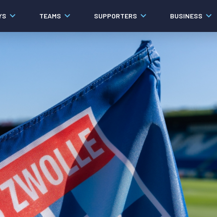
YS
TEAMS
SUPPORTERS
BUSINESS
Algemeen
Historie
Ons verhaal
Contact
Werken bij PEC Zwolle
Governance
Pers
Organisatie
Samenwerkingen
Documenten