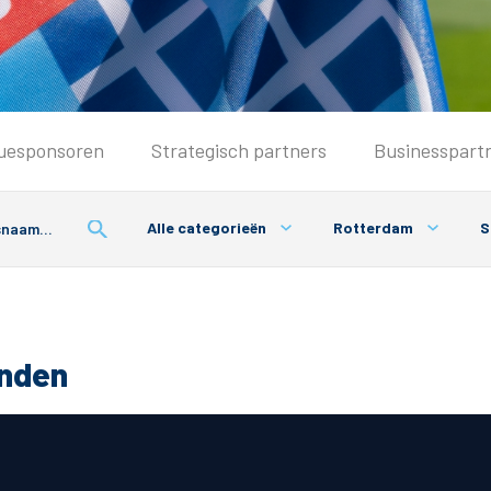
Seizoenkaart & Clubcard
uesponsoren
Strategisch partners
Businesspart
Seizoenkaart 2025/2026
Seizoenkaart Vrouwen
Alle categorieën
Rotterdam
S
Clubcard
Voorwaarden seizoenkaart
onden
& Parkeren
PEC Zwolle App