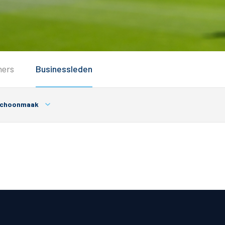
Service
ners
Businessleden
Inloggen
Contact
choonmaak
Horeca