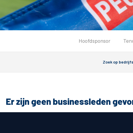
Tickets
Hoofdsponsor
Ten
Kaartverkoopinformatie
Koop tickets
Ticket Resale
Groepsactie
PEC Zwolle Vrouwen
Groundhoppers
Er zijn geen businessleden gev
Algemeen
Route 