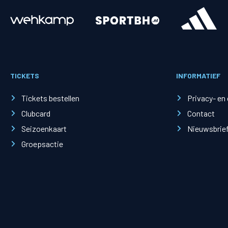
Merchandise
Supporterszak
Fanshop
Supporterszak
TICKETS
INFORMATIEF
Webshop
Vakcoördinato
Tickets bestellen
Privacy- en
Clubcard
Contact
Seizoenkaart
Nieuwsbrie
Groepsactie
Mogelijkheden
Busines
PEC Zwolle Businessclub
Baker 
Business seats
Schef