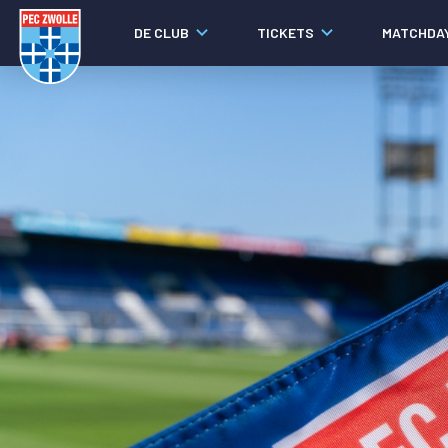
DE CLUB
TICKETS
MATCHDA
Nieuws
Laatste nieuws
Video's
Fotoverslagen
Social media
Agenda