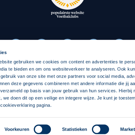
oxen
Strategisch partners
essclub
Businesspartners
Businessleden
Partners PEC Zwolle Vrouw
ies
ebsite gebruiken we cookies om content en advertenties te pers
Economie
Vitalit
edia te bieden en om ons websiteverkeer te analyseren. Ook ku
Download onze App
 gebruik van onze site met onze partners voor social media, adv
elijk
Over economie
Over
nnen deze gegevens combineren met andere informatie die jij aa
 verzameld op basis van jouw gebruik van hun services. Hierbij
chappelijk
Projecten economie
Pro
t, we doen dit op een veilige en integere wijze. Je kunt je toest
cookieverklaring pagina.
 Zwolle
Concept, Ontwerp en Technische Realisatie:
Int
Voorkeuren
Statistieken
Market