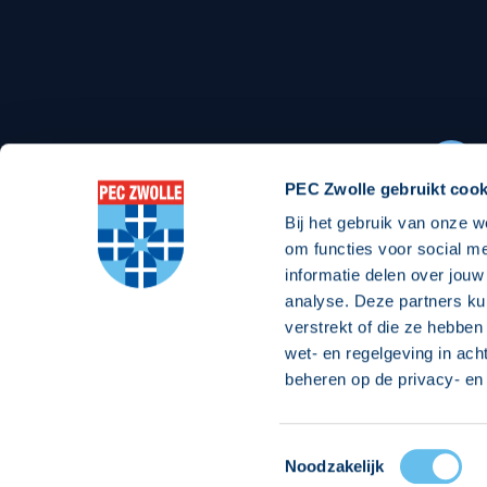
Stadionexposure
Skyb
Wedstrijdsponsorschappen
Busin
Wedstrijdarrangementen
PEC Zwolle gebruikt cook
Bij het gebruik van onze w
Regio Zwolle United
Maatschappelijk
om functies voor social m
informatie delen over jouw
Over Regio Zwolle United
Over maatschapp
analyse. Deze partners ku
verstrekt of die ze hebben
Nieuws MVO & Regio
Projecten maats
wet- en regelgeving in ach
Jaarprogramma
Goede Doelen
beheren op de privacy- en 
ANBI-stichting
Toestemmingsselectie
© 2026 PEC
Noodzakelijk