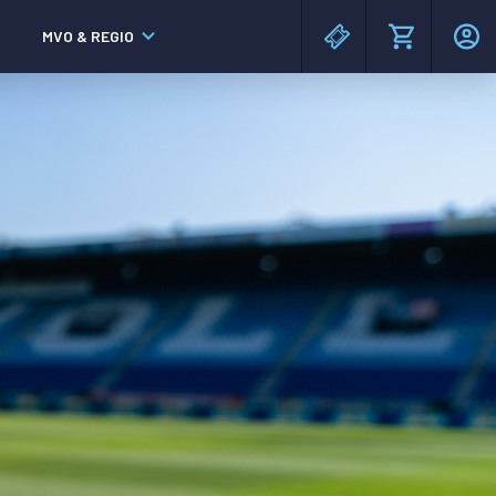
MVO & REGIO
MAC³PARK stadion
MAC³PARK stadion
Lumen Hotel & Events