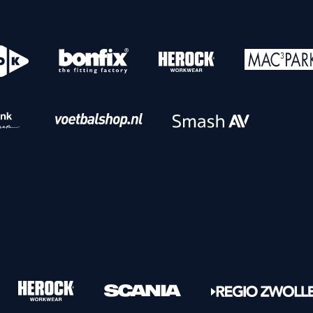
o
Download iOS
s
Download Android
nbaar vervoer
Veelgestelde vrage
Vrouwen
PEC Zwolle Vrouwen