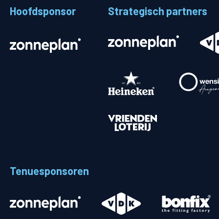
Hoofdsponsor
Strategisch partners
Stadionplattegrond
Aut
Veelgestelde vragen
Fiet
Fanshop
Ope
Heren
Spelers en staf
Programma
Uitslagen
Tenuesponsoren
Stand
Trainingsschema