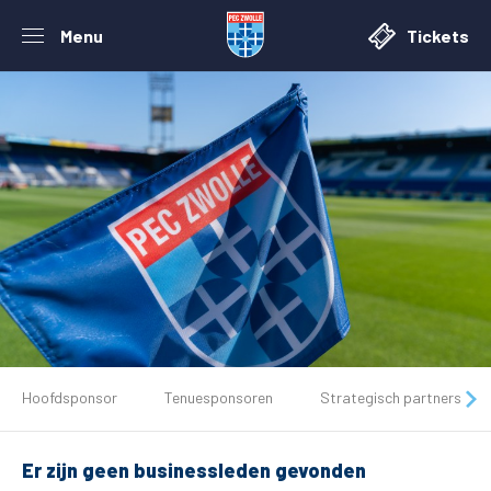
Menu
Tickets
De club
Hoofdsponsor
Tenuesponsoren
Strategisch partners
Tickets
Er zijn geen businessleden gevonden
Matchdays