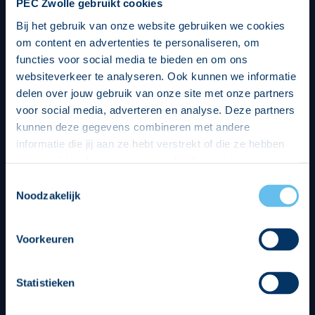
PEC Zwolle gebruikt cookies
Bij het gebruik van onze website gebruiken we cookies
om content en advertenties te personaliseren, om
functies voor social media te bieden en om ons
websiteverkeer te analyseren. Ook kunnen we informatie
delen over jouw gebruik van onze site met onze partners
voor social media, adverteren en analyse. Deze partners
kunnen deze gegevens combineren met andere
informatie die jij aan ze hebt verstrekt of die ze hebben
verzameld op basis van jouw gebruik van hun services.
Hierbij nemen wij wet- en regelgeving in acht, we doen dit
Toestemmingsselectie
op een veilige en integere wijze. Je kunt je toestemming
Noodzakelijk
beheren op de privacy- en cookieverklaring pagina.
Divisie partners
Voorkeuren
Statistieken