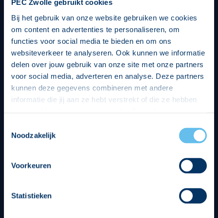
PEC Zwolle gebruikt cookies
Bij het gebruik van onze website gebruiken we cookies
om content en advertenties te personaliseren, om
functies voor social media te bieden en om ons
websiteverkeer te analyseren. Ook kunnen we informatie
delen over jouw gebruik van onze site met onze partners
voor social media, adverteren en analyse. Deze partners
kunnen deze gegevens combineren met andere
informatie die jij aan ze hebt verstrekt of die ze hebben
verzameld op basis van jouw gebruik van hun services.
Hierbij nemen wij wet- en regelgeving in acht, we doen dit
Toestemmingsselectie
op een veilige en integere wijze. Je kunt je toestemming
Noodzakelijk
beheren op de privacy- en cookieverklaring pagina.
Divisie partners
Voorkeuren
Statistieken