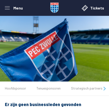
Menu
Tickets
De club
Hoofdsponsor
Tenuesponsoren
Strategisch partners
Tickets
Er zijn geen businessleden gevonden
Matchdays