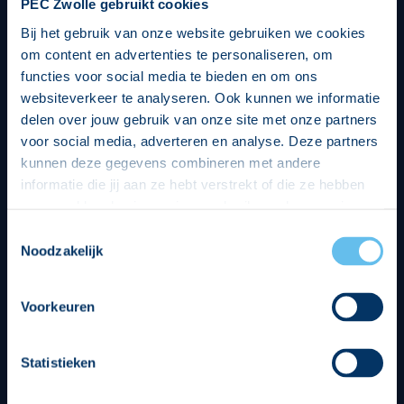
PEC Zwolle gebruikt cookies
Bij het gebruik van onze website gebruiken we cookies
om content en advertenties te personaliseren, om
functies voor social media te bieden en om ons
websiteverkeer te analyseren. Ook kunnen we informatie
delen over jouw gebruik van onze site met onze partners
voor social media, adverteren en analyse. Deze partners
kunnen deze gegevens combineren met andere
informatie die jij aan ze hebt verstrekt of die ze hebben
verzameld op basis van jouw gebruik van hun services.
Hierbij nemen wij wet- en regelgeving in acht, we doen dit
Toestemmingsselectie
op een veilige en integere wijze. Je kunt je toestemming
Noodzakelijk
beheren op de privacy- en cookieverklaring pagina.
Divisie partners
Voorkeuren
Statistieken