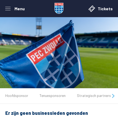
Menu
Tickets
De club
Hoofdsponsor
Tenuesponsoren
Strategisch partners
Tickets
Er zijn geen businessleden gevonden
Matchdays