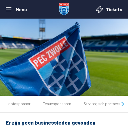
Menu
Tickets
De club
Hoofdsponsor
Tenuesponsoren
Strategisch partners
Tickets
Er zijn geen businessleden gevonden
Matchdays