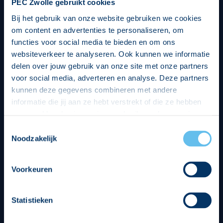
PEC Zwolle gebruikt cookies
Bij het gebruik van onze website gebruiken we cookies
om content en advertenties te personaliseren, om
functies voor social media te bieden en om ons
websiteverkeer te analyseren. Ook kunnen we informatie
delen over jouw gebruik van onze site met onze partners
voor social media, adverteren en analyse. Deze partners
kunnen deze gegevens combineren met andere
informatie die jij aan ze hebt verstrekt of die ze hebben
verzameld op basis van jouw gebruik van hun services.
Hierbij nemen wij wet- en regelgeving in acht, we doen dit
Toestemmingsselectie
op een veilige en integere wijze. Je kunt je toestemming
Noodzakelijk
beheren op de privacy- en cookieverklaring pagina.
Divisie partners
Voorkeuren
Statistieken