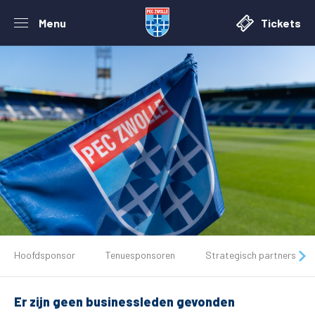
Menu
Tickets
De club
Hoofdsponsor
Tenuesponsoren
Strategisch partners
Tickets
Er zijn geen businessleden gevonden
Matchdays