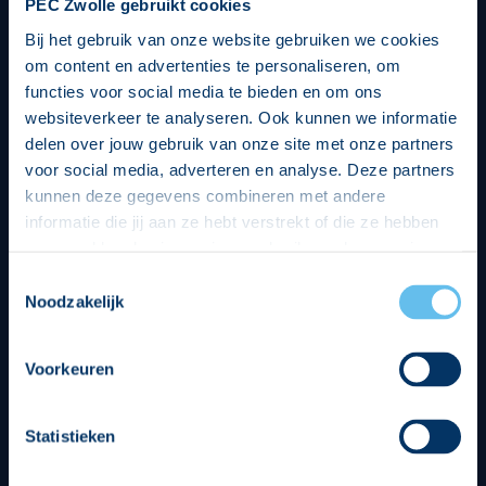
PEC Zwolle gebruikt cookies
Bij het gebruik van onze website gebruiken we cookies
om content en advertenties te personaliseren, om
functies voor social media te bieden en om ons
websiteverkeer te analyseren. Ook kunnen we informatie
delen over jouw gebruik van onze site met onze partners
voor social media, adverteren en analyse. Deze partners
kunnen deze gegevens combineren met andere
informatie die jij aan ze hebt verstrekt of die ze hebben
verzameld op basis van jouw gebruik van hun services.
Hierbij nemen wij wet- en regelgeving in acht, we doen dit
Toestemmingsselectie
op een veilige en integere wijze. Je kunt je toestemming
Noodzakelijk
beheren op de privacy- en cookieverklaring pagina.
Divisie partners
Voorkeuren
Statistieken