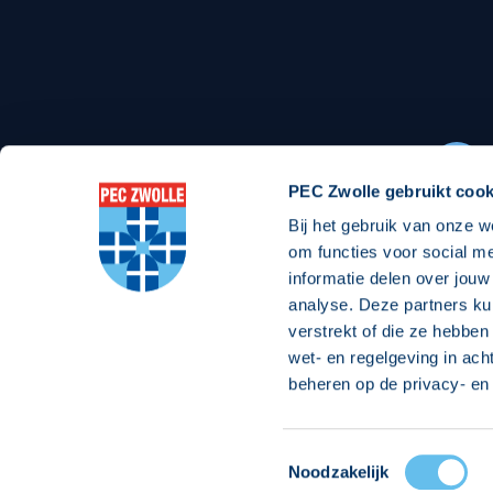
Stadionexposure
Skyb
Wedstrijdsponsorschappen
Busin
Wedstrijdarrangementen
PEC Zwolle gebruikt cook
Bij het gebruik van onze w
Regio Zwolle United
Maatschappelijk
om functies voor social m
informatie delen over jouw
Over Regio Zwolle United
Over maatschapp
analyse. Deze partners ku
verstrekt of die ze hebben
Nieuws MVO & Regio
Projecten maats
wet- en regelgeving in ach
Jaarprogramma
Goede Doelen
beheren op de privacy- en 
ANBI-stichting
Toestemmingsselectie
© 2026 PEC
Noodzakelijk