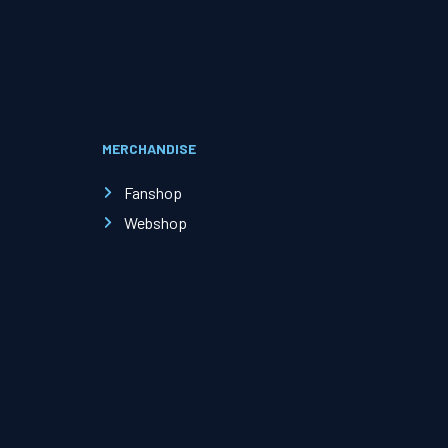
Evenementen
Open Dag
MERCHANDISE
Kinderfeestjes
Fanshop
Webshop
Nieuws & contact
Zakelijk nieuws
Zakelijke events