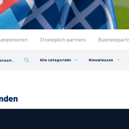
Seizoenkaart & Clubcard
uesponsoren
Strategisch partners
Businesspart
Seizoenkaart 2026/2027
Seizoenkaart Vrouwen
Alle categorieën
Nieuwleusen
Clubcard
Voorwaarden seizoenkaart
onden
& Parkeren
PEC Zwolle App