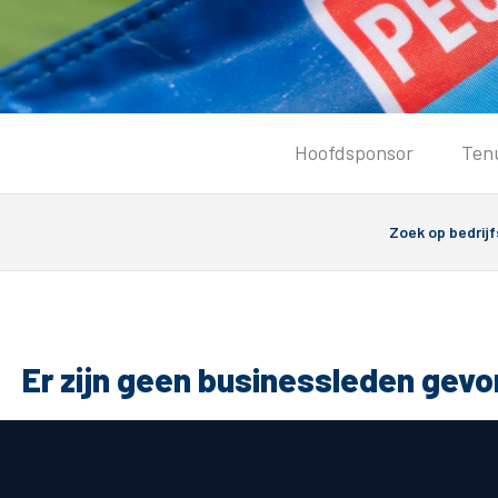
Tickets
Hoofdsponsor
Ten
Kaartverkoopinformatie
Koop tickets
Ticket Resale
Groepsactie
PEC Zwolle Vrouwen
Groundhoppers
Er zijn geen businessleden gev
Algemeen
Route 