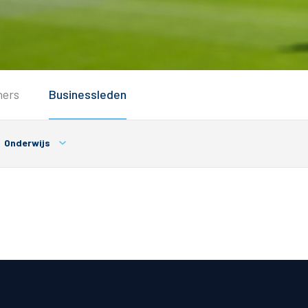
Service
ners
Businessleden
Inloggen
Contact
Onderwijs
Horeca