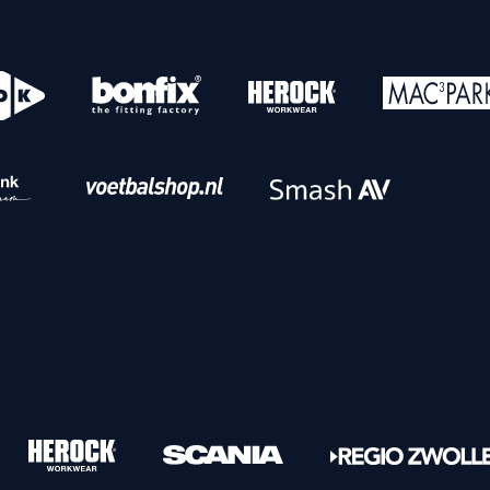
o
Download iOS
s
Download Android
nbaar vervoer
Veelgestelde vrage
Vrouwen
PEC Zwolle Vrouwen