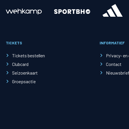
Merchandise
Supporterszak
Fanshop
Supporterszak
TICKETS
INFORMATIEF
Webshop
Vakcoördinato
Tickets bestellen
Privacy- en
Clubcard
Contact
Seizoenkaart
Nieuwsbrie
Groepsactie
Mogelijkheden
Busines
PEC Zwolle Businessclub
Baker 
Business seats
Schef