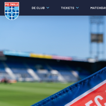
DE CLUB
TICKETS
MATCHDA
Nieuws
Laatste nieuws
Video's
Fotoverslagen
Social media
Agenda