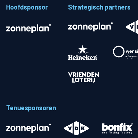
Hoofdsponsor
Strategisch partners
Stadionplattegrond
Aut
Veelgestelde vragen
Fiet
Fanshop
Ope
Heren
Spelers en staf
Programma
Uitslagen
Tenuesponsoren
Stand
Trainingsschema