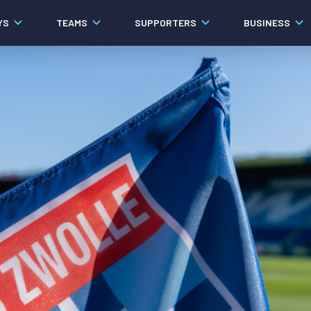
YS
TEAMS
SUPPORTERS
BUSINESS
Algemeen
Historie
Ons verhaal
Contact
Werken bij PEC Zwolle
Organisatie
Governance
Pers
Samenwerkingen
Documenten