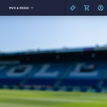
MVO & REGIO
MAC³PARK stadion
MAC³PARK stadion
Lumen Hotel & Events