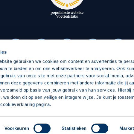
oxen
Strategisch partners
essclub
Businesspartners
Businessleden
Partners PEC Zwolle Vrouw
ies
ebsite gebruiken we cookies om content en advertenties te pers
Economie
Vitalit
edia te bieden en om ons websiteverkeer te analyseren. Ook ku
Download onze App
 gebruik van onze site met onze partners voor social media, adv
elijk
Over economie
Over
nnen deze gegevens combineren met andere informatie die jij aa
 verzameld op basis van jouw gebruik van hun services. Hierbij
chappelijk
Projecten economie
Pro
t, we doen dit op een veilige en integere wijze. Je kunt je toest
cookieverklaring pagina.
 Zwolle
Concept, Ontwerp en Technische Realisatie:
Int
Voorkeuren
Statistieken
Market