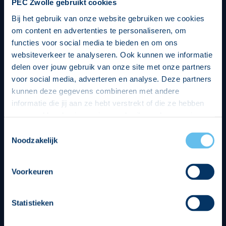
PEC Zwolle gebruikt cookies
Bij het gebruik van onze website gebruiken we cookies
om content en advertenties te personaliseren, om
functies voor social media te bieden en om ons
websiteverkeer te analyseren. Ook kunnen we informatie
delen over jouw gebruik van onze site met onze partners
voor social media, adverteren en analyse. Deze partners
kunnen deze gegevens combineren met andere
informatie die jij aan ze hebt verstrekt of die ze hebben
verzameld op basis van jouw gebruik van hun services.
Hierbij nemen wij wet- en regelgeving in acht, we doen dit
Toestemmingsselectie
op een veilige en integere wijze. Je kunt je toestemming
Noodzakelijk
beheren op de privacy- en cookieverklaring pagina.
Divisie partners
Voorkeuren
Statistieken