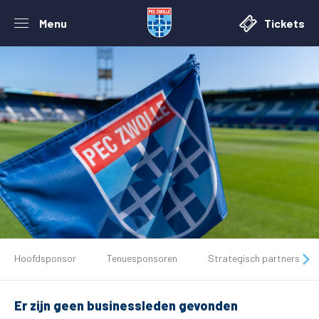
Menu
Tickets
De club
Hoofdsponsor
Tenuesponsoren
Strategisch partners
Tickets
Er zijn geen businessleden gevonden
Matchdays