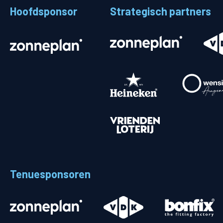
Hoofdsponsor
Strategisch partners
Stadionplattegrond
Aut
Veelgestelde vragen
Fiet
Fanshop
Ope
Heren
Spelers en staf
Programma
Uitslagen
Tenuesponsoren
Stand
Trainingsschema