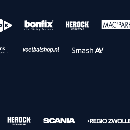
o
Download iOS
s
Download Android
nbaar vervoer
Veelgestelde vrage
Vrouwen
PEC Zwolle Vrouwen