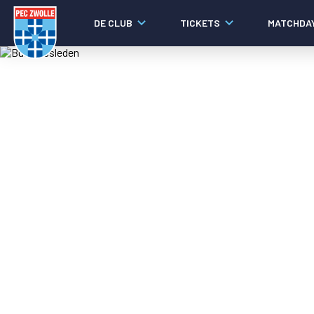
DE CLUB
TICKETS
MATCHDA
Nieuws
Video's
Fotoverslagen
Social media
Agenda
Laatste nieuws