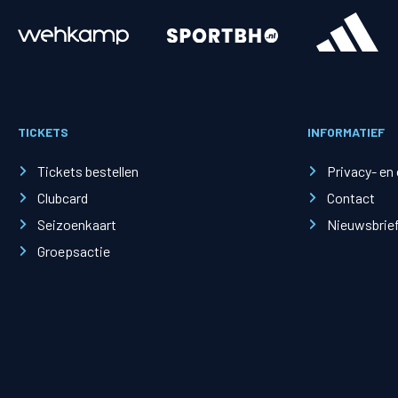
Merchandise
Supporterszak
Fanshop
Supporterszak
TICKETS
INFORMATIEF
Webshop
Vakcoördinato
Tickets bestellen
Privacy- en
Clubcard
Contact
Seizoenkaart
Nieuwsbrie
Groepsactie
Mogelijkheden
Busines
PEC Zwolle Businessclub
Baker 
Business seats
Schef