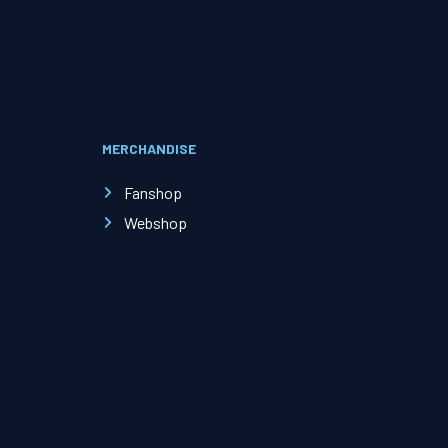
Evenementen
Open Dag
MERCHANDISE
Kinderfeestjes
Fanshop
Webshop
Nieuws & contact
Zakelijk nieuws
Zakelijke events