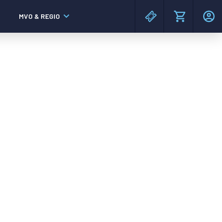
MVO & REGIO
MAC³PARK stadion
MAC³PARK stadion
Lumen Hotel & Events