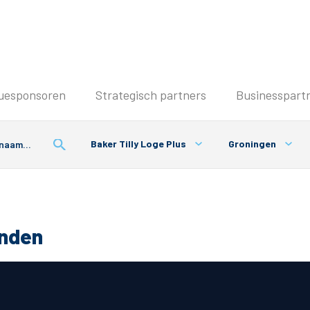
Seizoenkaart & Clubcard
uesponsoren
Strategisch partners
Businesspart
Seizoenkaart 2026/2027
Seizoenkaart Vrouwen
Baker Tilly Loge Plus
Groningen
Clubcard
Voorwaarden seizoenkaart
onden
& Parkeren
PEC Zwolle App