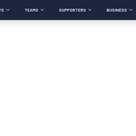
YS
TEAMS
SUPPORTERS
BUSINESS
Algemeen
Historie
Ons verhaal
Contact
Werken bij PEC Zwolle
Governance
Pers
Organisatie
Samenwerkingen
Documenten