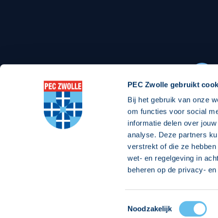
Stadionexposure
Skyb
Wedstrijdsponsorschappen
Busin
Wedstrijdarrangementen
PEC Zwolle gebruikt cook
Bij het gebruik van onze w
Regio Zwolle United
Maatschappelijk
om functies voor social m
informatie delen over jouw
Over Regio Zwolle United
Over maatschapp
analyse. Deze partners ku
verstrekt of die ze hebben
Nieuws MVO & Regio
Projecten maats
wet- en regelgeving in ach
ANBI-stichting
Goede Doelen
beheren op de privacy- en 
Jaarprogramma
Toestemmingsselectie
© 2026 PEC
Noodzakelijk