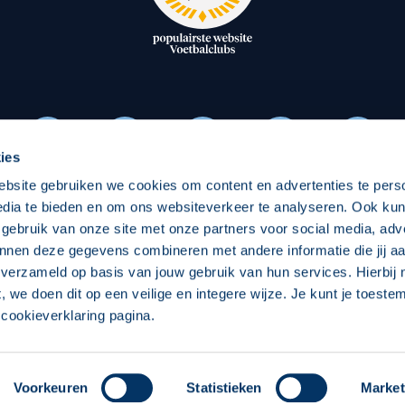
oxen
Strategisch partners
essclub
Businesspartners
Businessleden
Partners PEC Zwolle Vrouw
ies
ebsite gebruiken we cookies om content en advertenties te pers
Economie
Vitalit
edia te bieden en om ons websiteverkeer te analyseren. Ook ku
Download onze App
 gebruik van onze site met onze partners voor social media, adv
elijk
Over economie
Over
nnen deze gegevens combineren met andere informatie die jij aa
 verzameld op basis van jouw gebruik van hun services. Hierbij
chappelijk
Projecten economie
Pro
t, we doen dit op een veilige en integere wijze. Je kunt je toest
cookieverklaring pagina.
 Zwolle
Concept, Ontwerp en Technische Realisatie:
Int
Voorkeuren
Statistieken
Market