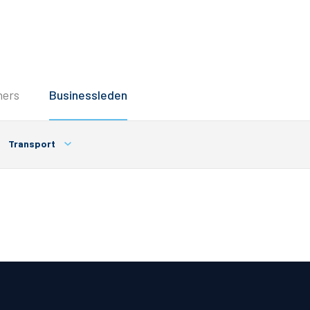
Service
ners
Businessleden
Inloggen
Contact
Transport
Horeca