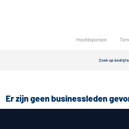
Tickets
Hoofdsponsor
Ten
Kaartverkoopinformatie
Koop tickets
Ticket Resale
Groepsactie
Groundhoppers
PEC Zwolle Vrouwen
Er zijn geen businessleden gev
Algemeen
Route 