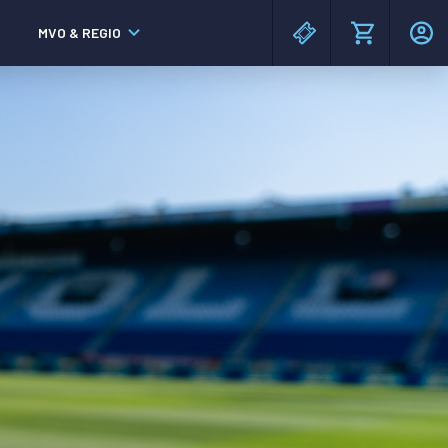
MVO & REGIO
MAC³PARK stadion
MAC³PARK stadion
Lumen Hotel & Events