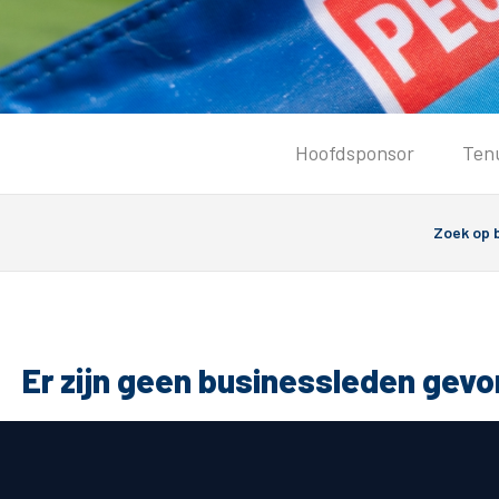
Tickets
Hoofdsponsor
Ten
Kaartverkoopinformatie
Koop tickets
Ticket Resale
Groepsactie
Groundhoppers
PEC Zwolle Vrouwen
Er zijn geen businessleden gev
Algemeen
Route 