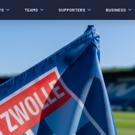
YS
TEAMS
SUPPORTERS
BUSINESS
Algemeen
Historie
Ons verhaal
Contact
Werken bij PEC Zwolle
Governance
Pers
Organisatie
Samenwerkingen
Documenten