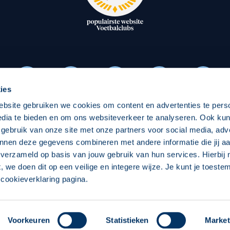
oxen
Strategisch partners
essclub
Businesspartners
Businessleden
Partners PEC Zwolle Vrouw
ies
ebsite gebruiken we cookies om content en advertenties te pers
Economie
Vitalit
edia te bieden en om ons websiteverkeer te analyseren. Ook ku
Download onze App
 gebruik van onze site met onze partners voor social media, adv
elijk
Over economie
Pro
nnen deze gegevens combineren met andere informatie die jij aa
 verzameld op basis van jouw gebruik van hun services. Hierbij
chappelijk
Projecten economie
Over
t, we doen dit op een veilige en integere wijze. Je kunt je toest
cookieverklaring pagina.
 Zwolle
Concept, Ontwerp en Technische Realisatie:
Int
Voorkeuren
Statistieken
Market