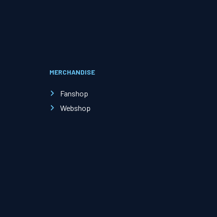
Evenementen
Open Dag
MERCHANDISE
Kinderfeestjes
Fanshop
Webshop
Nieuws & contact
Zakelijk nieuws
Zakelijke events