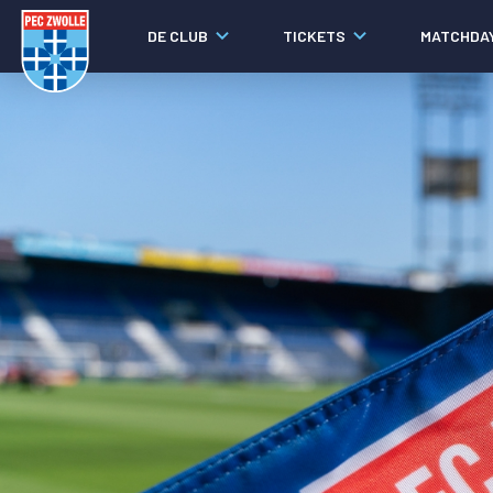
DE CLUB
TICKETS
MATCHDA
Nieuws
Social media
Agenda
Laatste nieuws
Video's
Fotoverslagen