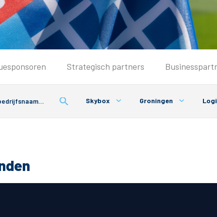
Seizoenkaart & Clubcard
uesponsoren
Strategisch partners
Businesspart
Seizoenkaart 2025/2026
Seizoenkaart Vrouwen
Skybox
Groningen
Logi
Clubcard
Voorwaarden seizoenkaart
onden
& Parkeren
PEC Zwolle App