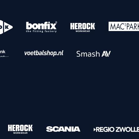
o
Download iOS
s
Download Android
nbaar vervoer
Veelgestelde vrage
Vrouwen
PEC Zwolle Vrouwen