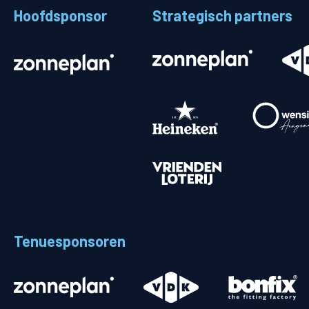
Hoofdsponsor
Strategisch partners
Stadionplattegrond
Aut
Veelgestelde vragen
Fiet
Fanshop
Ope
Heren
Spelers en staf
Programma
Uitslagen
Tenuesponsoren
Stand
Trainingsschema