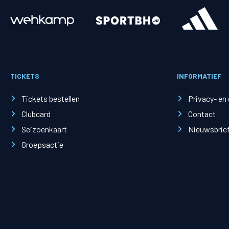
Merchandise
Supporterszak
Fanshop
Supporterszak
TICKETS
INFORMATIEF
Webshop
Vakcoördinato
Tickets bestellen
Privacy- en
Clubcard
Contact
Seizoenkaart
Nieuwsbrie
Groepsactie
Mogelijkheden
Busines
PEC Zwolle Businessclub
Baker 
Business seats
Schef