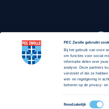
Stadionexposure
Skyb
Wedstrijdsponsorschappen
Busin
Wedstrijdarrangementen
PEC Zwolle gebruikt cook
Bij het gebruik van onze w
Regio Zwolle United
Maatschappelijk
om functies voor social m
informatie delen over jouw
Over Regio Zwolle United
Over maatschapp
analyse. Deze partners ku
verstrekt of die ze hebben
Nieuws MVO & Regio
Projecten maats
wet- en regelgeving in ach
ANBI-stichting
Goede Doelen
beheren op de privacy- en 
Jaarprogramma
Toestemmingsselectie
© 2026 PEC
Noodzakelijk