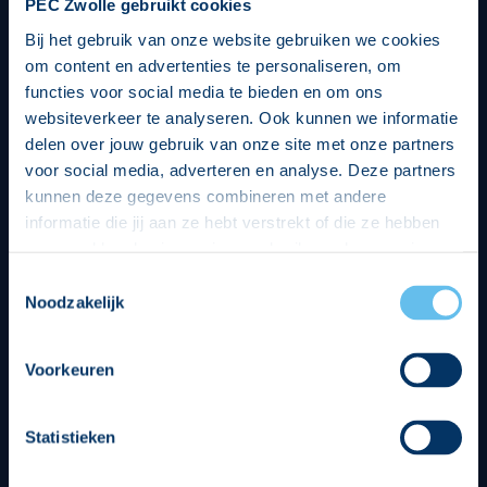
PEC Zwolle gebruikt cookies
Bij het gebruik van onze website gebruiken we cookies
om content en advertenties te personaliseren, om
functies voor social media te bieden en om ons
websiteverkeer te analyseren. Ook kunnen we informatie
delen over jouw gebruik van onze site met onze partners
voor social media, adverteren en analyse. Deze partners
kunnen deze gegevens combineren met andere
informatie die jij aan ze hebt verstrekt of die ze hebben
verzameld op basis van jouw gebruik van hun services.
Hierbij nemen wij wet- en regelgeving in acht, we doen dit
Toestemmingsselectie
op een veilige en integere wijze. Je kunt je toestemming
Noodzakelijk
beheren op de privacy- en cookieverklaring pagina.
Divisie partners
Voorkeuren
Statistieken