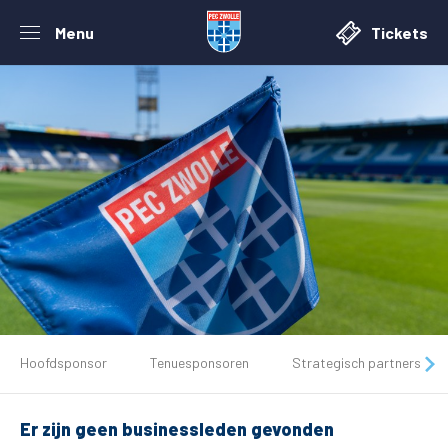
Menu
Tickets
De club
Hoofdsponsor
Tenuesponsoren
Strategisch partners
Tickets
Er zijn geen businessleden gevonden
Matchdays