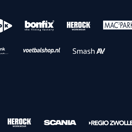
o
Download iOS
s
Download Android
nbaar vervoer
Veelgestelde vrage
Vrouwen
PEC Zwolle Vrouwen