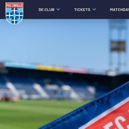
DE CLUB
TICKETS
MATCHDA
Nieuws
Laatste nieuws
Video's
Fotoverslagen
Social media
Agenda