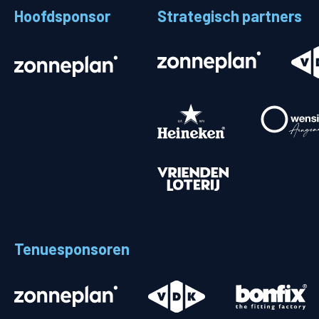
Hoofdsponsor
Strategisch partners
Stadionplattegrond
Aut
Veelgestelde vragen
Fiet
Fanshop
Ope
Heren
Spelers en staf
Programma
Uitslagen
Tenuesponsoren
Stand
Trainingsschema