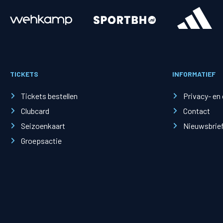
Merchandise
Supporterszak
Fanshop
Supporterszak
TICKETS
INFORMATIEF
Webshop
Vakcoördinato
Tickets bestellen
Privacy- en
Clubcard
Contact
Seizoenkaart
Nieuwsbrie
Groepsactie
Mogelijkheden
Busines
PEC Zwolle Businessclub
Baker 
Business seats
Schef