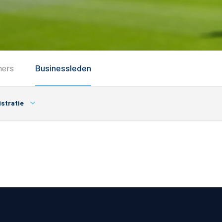
Service
ners
Businessleden
Inloggen
Contact
stratie
Horeca