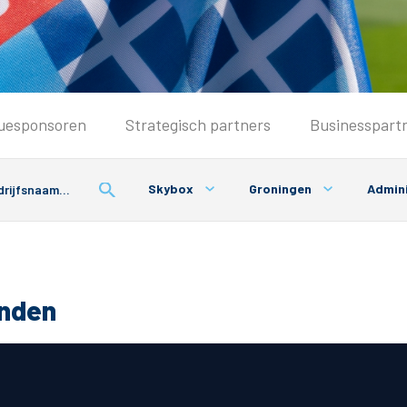
Seizoenkaart & Clubcard
uesponsoren
Strategisch partners
Businesspart
Seizoenkaart 2026/2027
Seizoenkaart Vrouwen
Skybox
Groningen
Admini
Clubcard
Voorwaarden seizoenkaart
onden
& Parkeren
PEC Zwolle App