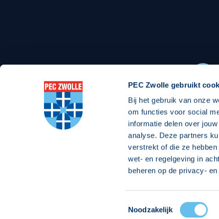
Stadionexposure
Skyb
Wedstrijdsponsorschappen
Busin
Wedstrijdarrangementen
PEC Zwolle gebruikt cook
Bij het gebruik van onze w
Regio Zwolle United
Maatschappelijk
om functies voor social m
informatie delen over jouw
Over Regio Zwolle United
Over maatschapp
analyse. Deze partners ku
verstrekt of die ze hebben
Nieuws MVO & Regio
Projecten maats
wet- en regelgeving in ach
Jaarprogramma
Goede Doelen
beheren op de privacy- en 
ANBI-stichting
Toestemmingsselectie
© 2026 PEC
Noodzakelijk