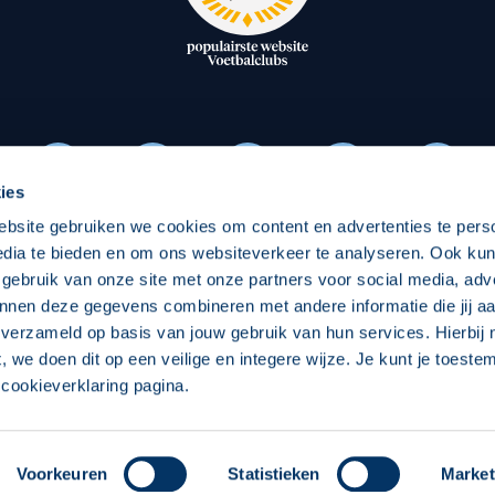
oxen
Strategisch partners
essclub
Businesspartners
Businessleden
Partners PEC Zwolle Vrouw
ies
ebsite gebruiken we cookies om content en advertenties te pers
Economie
Vitalit
edia te bieden en om ons websiteverkeer te analyseren. Ook ku
Download onze App
 gebruik van onze site met onze partners voor social media, adv
elijk
Over economie
Over
nnen deze gegevens combineren met andere informatie die jij aa
 verzameld op basis van jouw gebruik van hun services. Hierbij
chappelijk
Projecten economie
Pro
t, we doen dit op een veilige en integere wijze. Je kunt je toest
cookieverklaring pagina.
 Zwolle
Concept, Ontwerp en Technische Realisatie:
Int
Voorkeuren
Statistieken
Market