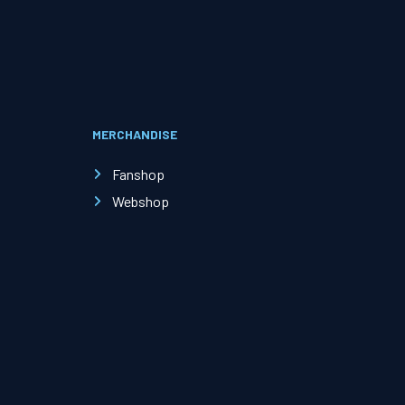
Evenementen
Open Dag
MERCHANDISE
Kinderfeestjes
Fanshop
Webshop
Nieuws & contact
Zakelijk nieuws
Zakelijke events