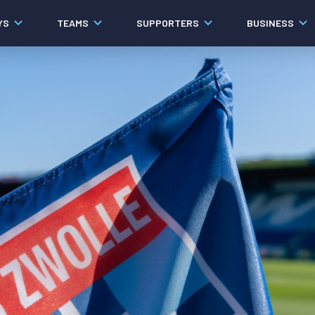
YS
TEAMS
SUPPORTERS
BUSINESS
Algemeen
Historie
Ons verhaal
Contact
Werken bij PEC Zwolle
Organisatie
Governance
Pers
Samenwerkingen
Documenten