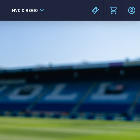
MVO & REGIO
MAC³PARK stadion
MAC³PARK stadion
Lumen Hotel & Events