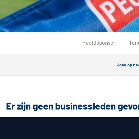
Tickets
Hoofdsponsor
Ten
Kaartverkoopinformatie
Koop tickets
Ticket Resale
Groepsactie
PEC Zwolle Vrouwen
Groundhoppers
Er zijn geen businessleden gev
Algemeen
Route 