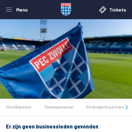
Menu
Tickets
De club
Hoofdsponsor
Tenuesponsoren
Strategisch partners
Tickets
Er zijn geen businessleden gevonden
Matchdays