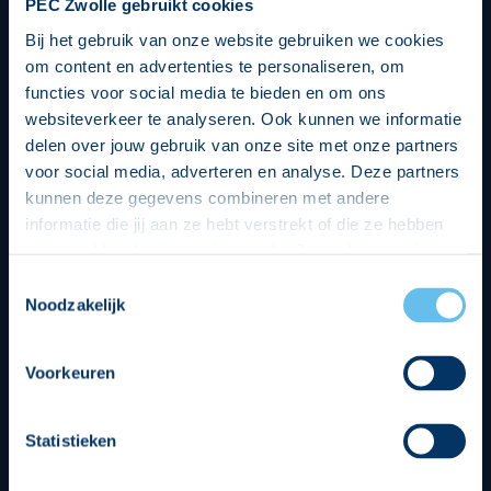
PEC Zwolle gebruikt cookies
Bij het gebruik van onze website gebruiken we cookies
om content en advertenties te personaliseren, om
functies voor social media te bieden en om ons
websiteverkeer te analyseren. Ook kunnen we informatie
delen over jouw gebruik van onze site met onze partners
voor social media, adverteren en analyse. Deze partners
kunnen deze gegevens combineren met andere
informatie die jij aan ze hebt verstrekt of die ze hebben
verzameld op basis van jouw gebruik van hun services.
Hierbij nemen wij wet- en regelgeving in acht, we doen dit
Toestemmingsselectie
op een veilige en integere wijze. Je kunt je toestemming
Noodzakelijk
beheren op de privacy- en cookieverklaring pagina.
Divisie partners
Voorkeuren
Statistieken