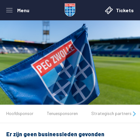
Menu
Tickets
De club
Hoofdsponsor
Tenuesponsoren
Strategisch partners
Tickets
Er zijn geen businessleden gevonden
Matchdays