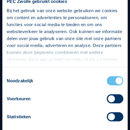
PEC Zwolle gebruikt cookies
Bij het gebruik van onze website gebruiken we cookies
om content en advertenties te personaliseren, om
functies voor social media te bieden en om ons
websiteverkeer te analyseren. Ook kunnen we informatie
delen over jouw gebruik van onze site met onze partners
voor social media, adverteren en analyse. Deze partners
kunnen deze gegevens combineren met andere
informatie die jij aan ze hebt verstrekt of die ze hebben
verzameld op basis van jouw gebruik van hun services.
Hierbij nemen wij wet- en regelgeving in acht, we doen dit
Toestemmingsselectie
op een veilige en integere wijze. Je kunt je toestemming
Noodzakelijk
beheren op de privacy- en cookieverklaring pagina.
Divisie partners
Voorkeuren
Statistieken