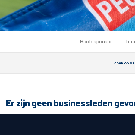
Tickets
Hoofdsponsor
Ten
Kaartverkoopinformatie
Koop tickets
Ticket Resale
Groepsactie
Groundhoppers
PEC Zwolle Vrouwen
Er zijn geen businessleden gev
Algemeen
Route 