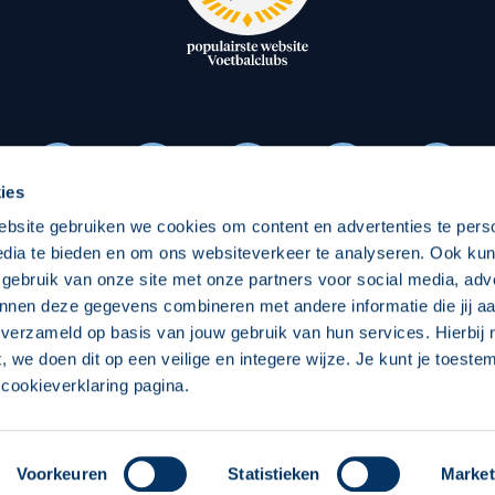
oxen
Strategisch partners
essclub
Businesspartners
Businessleden
Partners PEC Zwolle Vrouw
ies
ebsite gebruiken we cookies om content en advertenties te pers
Economie
Vitalit
edia te bieden en om ons websiteverkeer te analyseren. Ook ku
Download onze App
 gebruik van onze site met onze partners voor social media, adv
elijk
Over economie
Over
nnen deze gegevens combineren met andere informatie die jij aa
 verzameld op basis van jouw gebruik van hun services. Hierbij
chappelijk
Projecten economie
Pro
t, we doen dit op een veilige en integere wijze. Je kunt je toest
cookieverklaring pagina.
 Zwolle
Concept, Ontwerp en Technische Realisatie:
Int
Voorkeuren
Statistieken
Market