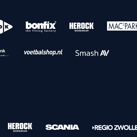
o
Download iOS
s
Download Android
nbaar vervoer
Veelgestelde vrage
Vrouwen
PEC Zwolle Vrouwen