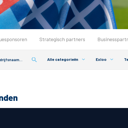
Seizoenkaart & Clubcard
uesponsoren
Strategisch partners
Businesspart
Seizoenkaart 2026/2027
Seizoenkaart Vrouwen
Alle categorieën
Exloo
Te
Clubcard
Voorwaarden seizoenkaart
onden
& Parkeren
PEC Zwolle App