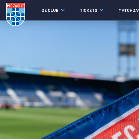
DE CLUB
TICKETS
MATCHDA
Nieuws
Video's
Fotoverslagen
Social media
Agenda
Laatste nieuws