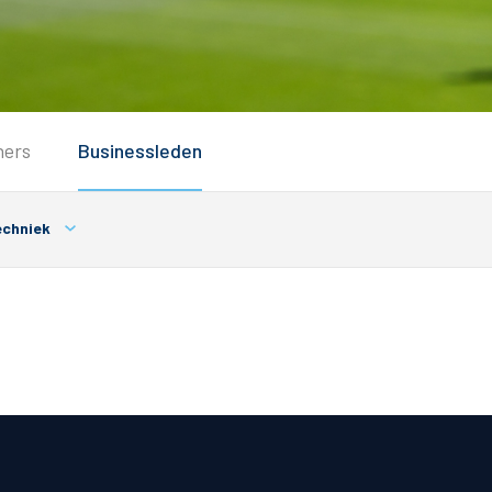
Service
ners
Businessleden
Inloggen
Contact
chniek
Horeca