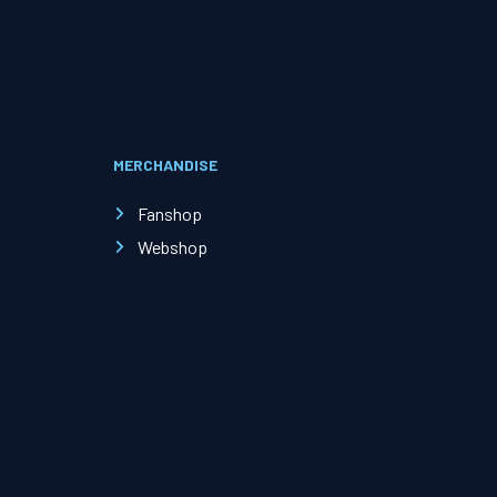
Evenementen
Open Dag
MERCHANDISE
Kinderfeestjes
Fanshop
Webshop
Nieuws & contact
Zakelijk nieuws
Zakelijke events