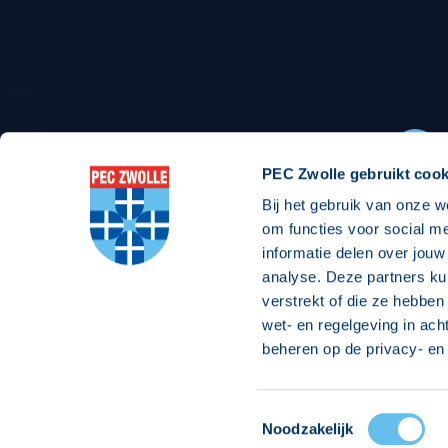
Stadionexposure
Skyb
Wedstrijdsponsorschappen
Busin
Wedstrijdarrangementen
PEC Zwolle gebruikt cook
Bij het gebruik van onze w
Regio Zwolle United
Maatschappelijk
om functies voor social m
informatie delen over jouw
Over Regio Zwolle United
Over maatschapp
analyse. Deze partners ku
verstrekt of die ze hebben
Nieuws MVO & Regio
Projecten maats
wet- en regelgeving in ach
ANBI-stichting
Goede Doelen
beheren op de privacy- en 
Jaarprogramma
Toestemmingsselectie
© 2026 PEC
Noodzakelijk