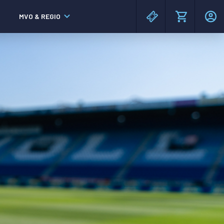
MVO & REGIO
MAC³PARK stadion
MAC³PARK stadion
Lumen Hotel & Events