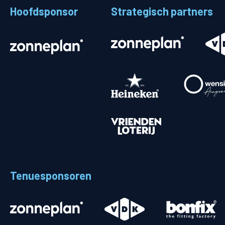
Hoofdsponsor
Strategisch partners
Stadionplattegrond
Aut
Veelgestelde vragen
Fiet
Fanshop
Ope
Heren
Spelers en staf
Programma
Uitslagen
Tenuesponsoren
Stand
Trainingsschema