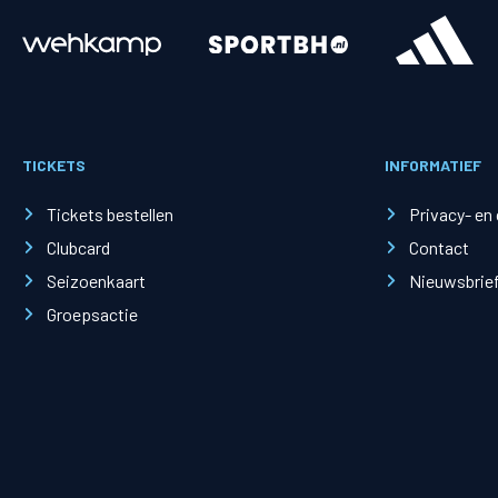
Merchandise
Supporterszak
Fanshop
Supporterszak
TICKETS
INFORMATIEF
Webshop
Vakcoördinato
Tickets bestellen
Privacy- en
Clubcard
Contact
Seizoenkaart
Nieuwsbrie
Groepsactie
Mogelijkheden
Busines
PEC Zwolle Businessclub
Baker 
Business seats
Schef