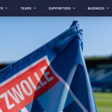
YS
TEAMS
SUPPORTERS
BUSINESS
Algemeen
Historie
Ons verhaal
Contact
Werken bij PEC Zwolle
Governance
Pers
Organisatie
Samenwerkingen
Documenten