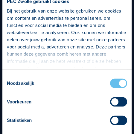
PEC Zwolle gebruikt cookies
Bij het gebruik van onze website gebruiken we cookies
om content en advertenties te personaliseren, om
functies voor social media te bieden en om ons
websiteverkeer te analyseren. Ook kunnen we informatie
delen over jouw gebruik van onze site met onze partners
voor social media, adverteren en analyse. Deze partners
kunnen deze gegevens combineren met andere
informatie die jij aan ze hebt verstrekt of die ze hebben
verzameld op basis van jouw gebruik van hun services.
Hierbij nemen wij wet- en regelgeving in acht, we doen dit
Toestemmingsselectie
op een veilige en integere wijze. Je kunt je toestemming
Noodzakelijk
beheren op de privacy- en cookieverklaring pagina.
Divisie partners
Voorkeuren
Statistieken