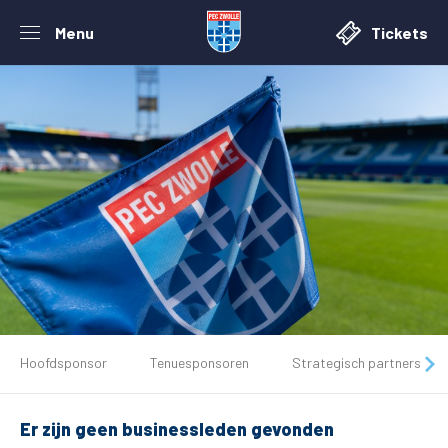
Menu
Tickets
De club
Hoofdsponsor
Tenuesponsoren
Strategisch partners
Tickets
Er zijn geen businessleden gevonden
Matchdays