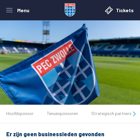
Menu
Tickets
De club
Tickets
Hoofdsponsor
Tenuesponsoren
Strategisch partners
Matchdays
Er zijn geen businessleden gevonden