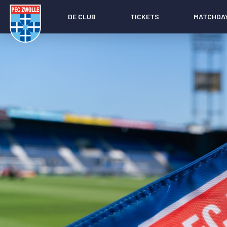
DE CLUB
TICKETS
MATCHDA
Nieuws
Social media
Agenda
Laatste nieuws
Video's
Fotoverslagen