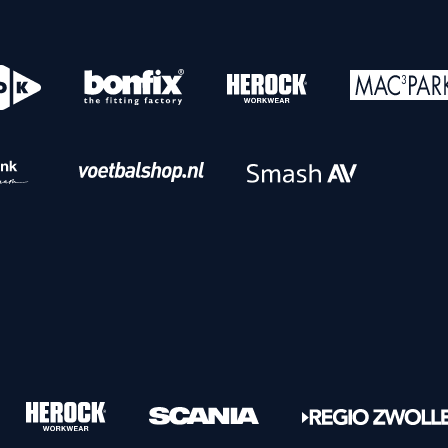
o
Download iOS
s
Download Android
nbaar vervoer
Veelgestelde vrage
Vrouwen
PEC Zwolle Vrouwen