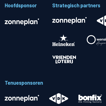
Hoofdsponsor
Strategisch partners
Stadionplattegrond
Aut
Veelgestelde vragen
Fiet
Fanshop
Ope
Heren
Spelers en staf
Programma
Uitslagen
Tenuesponsoren
Stand
Trainingsschema