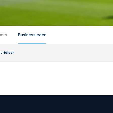
Service
ners
Businessleden
Inloggen
Contact
uridisch
Horeca