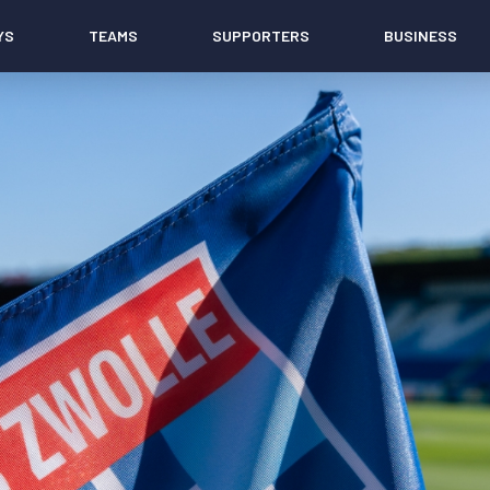
YS
TEAMS
SUPPORTERS
BUSINESS
Algemeen
Historie
Ons verhaal
Contact
Werken bij PEC Zwolle
Governance
Pers
Organisatie
Samenwerkingen
Documenten