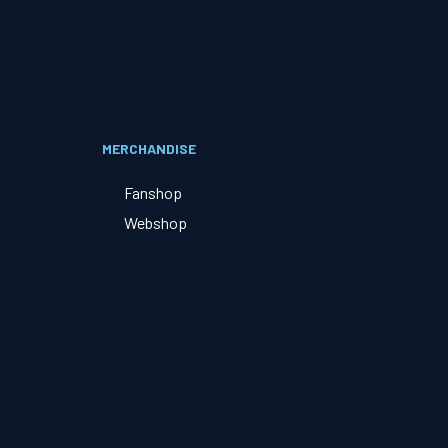
Evenementen
Open Dag
MERCHANDISE
Kinderfeestjes
Fanshop
Webshop
Nieuws & contact
Zakelijk nieuws
Zakelijke events