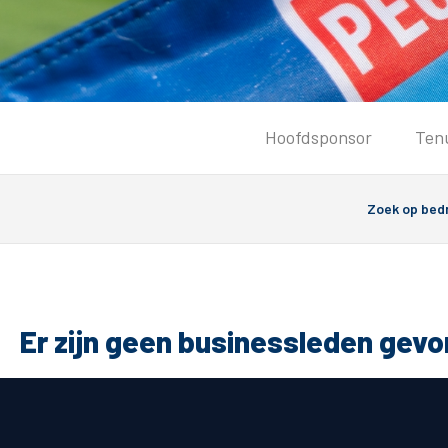
Tickets
Hoofdsponsor
Ten
Kaartverkoopinformatie
Koop tickets
Ticket Resale
Groepsactie
Groundhoppers
PEC Zwolle Vrouwen
Er zijn geen businessleden gev
Algemeen
Route 