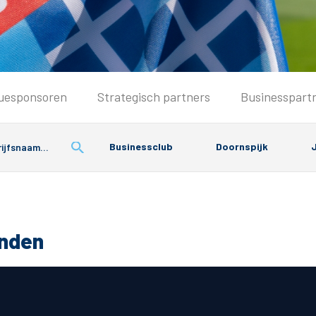
Seizoenkaart & Clubcard
uesponsoren
Strategisch partners
Businesspart
Seizoenkaart 2026/2027
Seizoenkaart Vrouwen
Businessclub
Doornspijk
J
Clubcard
Voorwaarden seizoenkaart
onden
& Parkeren
PEC Zwolle App