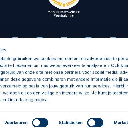
oxen
Strategisch partners
essclub
Businesspartners
Businessleden
Partners PEC Zwolle Vrouw
ies
ebsite gebruiken we cookies om content en advertenties te pers
Economie
Vitalit
edia te bieden en om ons websiteverkeer te analyseren. Ook ku
Download onze App
 gebruik van onze site met onze partners voor social media, adv
elijk
Over economie
Pro
nnen deze gegevens combineren met andere informatie die jij aa
 verzameld op basis van jouw gebruik van hun services. Hierbij
chappelijk
Projecten economie
Over
t, we doen dit op een veilige en integere wijze. Je kunt je toest
cookieverklaring pagina.
 Zwolle
Concept, Ontwerp en Technische Realisatie:
Int
Voorkeuren
Statistieken
Market