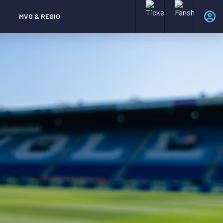
MVO & REGIO
MAC³PARK stadion
MAC³PARK stadion
Lumen Hotel & Events