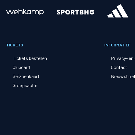
Merchandise
Supporterszak
Fanshop
Supporterszak
TICKETS
INFORMATIEF
Webshop
Vakcoördinato
Tickets bestellen
Privacy- en
Clubcard
Contact
Seizoenkaart
Nieuwsbrie
Groepsactie
Mogelijkheden
Busines
PEC Zwolle Businessclub
Baker 
Business seats
Schef