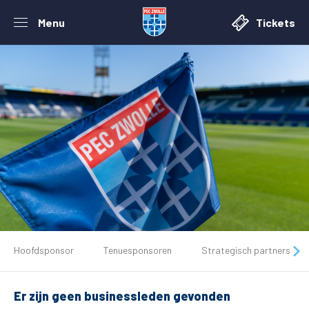
Menu
Tickets
De club
Hoofdsponsor
Tenuesponsoren
Strategisch partners
Tickets
Er zijn geen businessleden gevonden
Matchdays