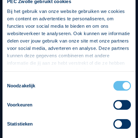
PEC Zwolle gebruikt cookies
Bij het gebruik van onze website gebruiken we cookies
om content en advertenties te personaliseren, om
functies voor social media te bieden en om ons
websiteverkeer te analyseren. Ook kunnen we informatie
delen over jouw gebruik van onze site met onze partners
voor social media, adverteren en analyse. Deze partners
kunnen deze gegevens combineren met andere
informatie die jij aan ze hebt verstrekt of die ze hebben
verzameld op basis van jouw gebruik van hun services.
Hierbij nemen wij wet- en regelgeving in acht, we doen dit
Toestemmingsselectie
op een veilige en integere wijze. Je kunt je toestemming
Noodzakelijk
beheren op de privacy- en cookieverklaring pagina.
Divisie partners
Voorkeuren
Statistieken