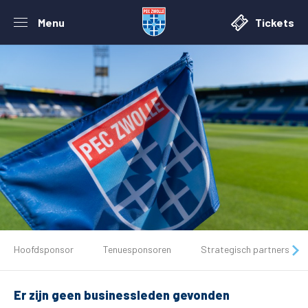
Menu
Tickets
De club
Hoofdsponsor
Tenuesponsoren
Strategisch partners
Tickets
Er zijn geen businessleden gevonden
Matchdays