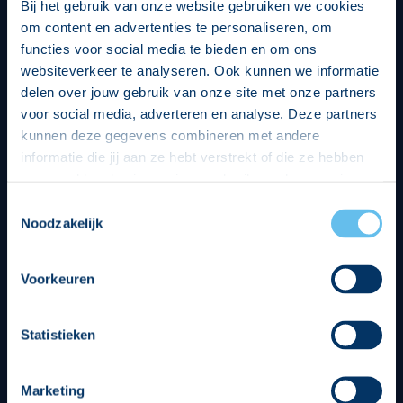
Bij het gebruik van onze website gebruiken we cookies
om content en advertenties te personaliseren, om
functies voor social media te bieden en om ons
websiteverkeer te analyseren. Ook kunnen we informatie
delen over jouw gebruik van onze site met onze partners
voor social media, adverteren en analyse. Deze partners
kunnen deze gegevens combineren met andere
informatie die jij aan ze hebt verstrekt of die ze hebben
verzameld op basis van jouw gebruik van hun services.
Hierbij nemen wij wet- en regelgeving in acht, we doen dit
Toestemmingsselectie
op een veilige en integere wijze. Je kunt je toestemming
Noodzakelijk
beheren op de privacy- en cookieverklaring pagina.
Divisie partners
Voorkeuren
Statistieken
Marketing