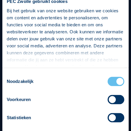
PEC Zwolle gebruikt cookies
Bij het gebruik van onze website gebruiken we cookies
om content en advertenties te personaliseren, om
functies voor social media te bieden en om ons
websiteverkeer te analyseren. Ook kunnen we informatie
delen over jouw gebruik van onze site met onze partners
voor social media, adverteren en analyse. Deze partners
kunnen deze gegevens combineren met andere
informatie die jij aan ze hebt verstrekt of die ze hebben
verzameld op basis van jouw gebruik van hun services.
Hierbij nemen wij wet- en regelgeving in acht, we doen dit
Toestemmingsselectie
op een veilige en integere wijze. Je kunt je toestemming
Noodzakelijk
beheren op de privacy- en cookieverklaring pagina.
Divisie partners
Voorkeuren
Statistieken