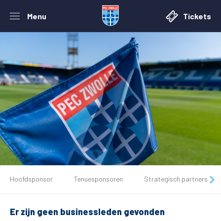
Menu
Tickets
De club
Hoofdsponsor
Tenuesponsoren
Strategisch partners
Tickets
Er zijn geen businessleden gevonden
Matchdays