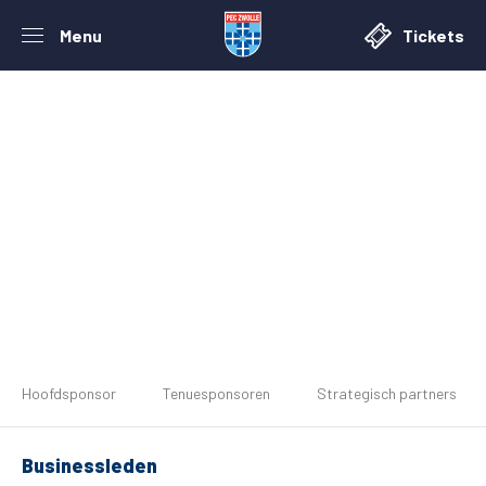
Menu
Tickets
De club
Tickets
Hoofdsponsor
Tenuesponsoren
Strategisch partners
Matchdays
Businessleden