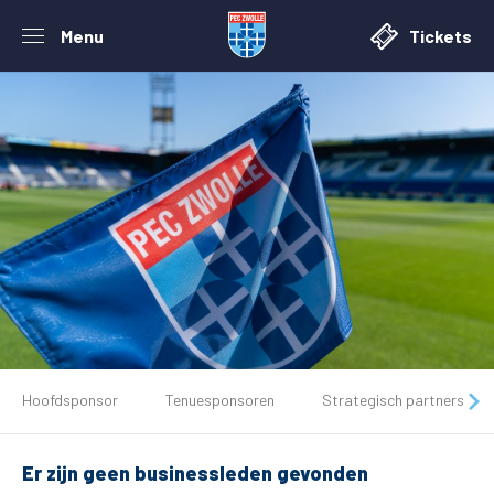
Menu
Tickets
De club
Hoofdsponsor
Tenuesponsoren
Strategisch partners
Tickets
Er zijn geen businessleden gevonden
Matchdays