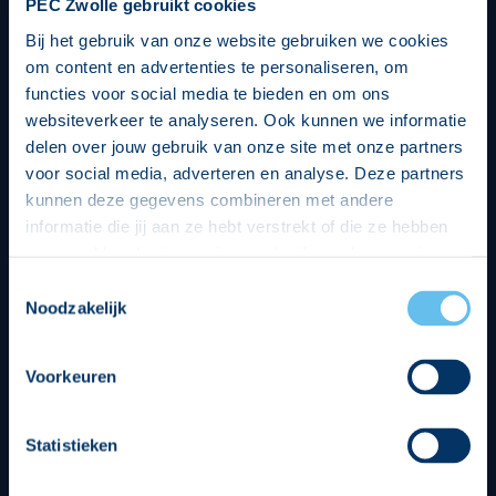
PEC Zwolle gebruikt cookies
Bij het gebruik van onze website gebruiken we cookies
om content en advertenties te personaliseren, om
functies voor social media te bieden en om ons
websiteverkeer te analyseren. Ook kunnen we informatie
delen over jouw gebruik van onze site met onze partners
voor social media, adverteren en analyse. Deze partners
kunnen deze gegevens combineren met andere
informatie die jij aan ze hebt verstrekt of die ze hebben
verzameld op basis van jouw gebruik van hun services.
Hierbij nemen wij wet- en regelgeving in acht, we doen dit
Toestemmingsselectie
op een veilige en integere wijze. Je kunt je toestemming
Noodzakelijk
beheren op de privacy- en cookieverklaring pagina.
Divisie partners
Voorkeuren
Statistieken