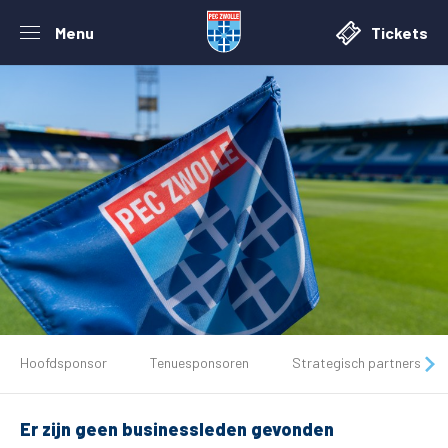
Menu
Tickets
De club
Hoofdsponsor
Tenuesponsoren
Strategisch partners
Tickets
Er zijn geen businessleden gevonden
Matchdays