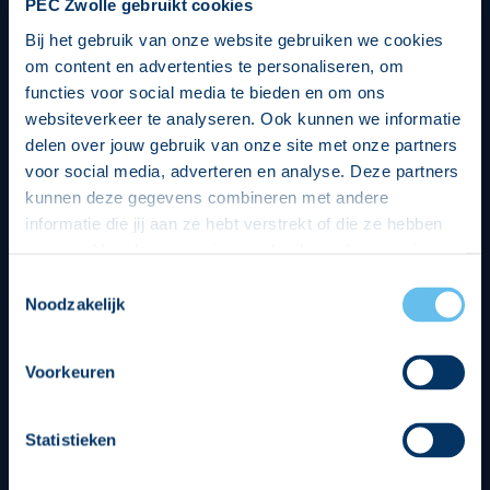
PEC Zwolle gebruikt cookies
Bij het gebruik van onze website gebruiken we cookies
om content en advertenties te personaliseren, om
functies voor social media te bieden en om ons
websiteverkeer te analyseren. Ook kunnen we informatie
delen over jouw gebruik van onze site met onze partners
voor social media, adverteren en analyse. Deze partners
kunnen deze gegevens combineren met andere
informatie die jij aan ze hebt verstrekt of die ze hebben
verzameld op basis van jouw gebruik van hun services.
Hierbij nemen wij wet- en regelgeving in acht, we doen dit
Toestemmingsselectie
op een veilige en integere wijze. Je kunt je toestemming
Noodzakelijk
beheren op de privacy- en cookieverklaring pagina.
Divisie partners
Voorkeuren
Statistieken