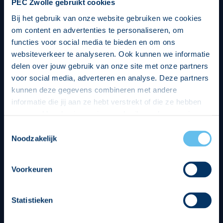
PEC Zwolle gebruikt cookies
Bij het gebruik van onze website gebruiken we cookies
om content en advertenties te personaliseren, om
functies voor social media te bieden en om ons
websiteverkeer te analyseren. Ook kunnen we informatie
delen over jouw gebruik van onze site met onze partners
voor social media, adverteren en analyse. Deze partners
kunnen deze gegevens combineren met andere
informatie die jij aan ze hebt verstrekt of die ze hebben
verzameld op basis van jouw gebruik van hun services.
Hierbij nemen wij wet- en regelgeving in acht, we doen dit
Toestemmingsselectie
op een veilige en integere wijze. Je kunt je toestemming
Noodzakelijk
beheren op de privacy- en cookieverklaring pagina.
Divisie partners
Voorkeuren
Statistieken