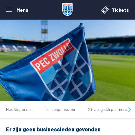
Menu
Tickets
De club
Hoofdsponsor
Tenuesponsoren
Strategisch partners
Tickets
Er zijn geen businessleden gevonden
Matchdays