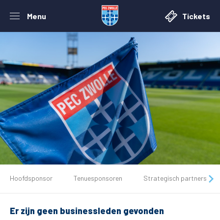
Menu
Tickets
De club
Hoofdsponsor
Tenuesponsoren
Strategisch partners
Tickets
Er zijn geen businessleden gevonden
Matchdays