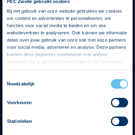
PEC Zwolle gebruikt cookies
Bij het gebruik van onze website gebruiken we cookies
om content en advertenties te personaliseren, om
functies voor social media te bieden en om ons
websiteverkeer te analyseren. Ook kunnen we informatie
delen over jouw gebruik van onze site met onze partners
voor social media, adverteren en analyse. Deze partners
kunnen deze gegevens combineren met andere
informatie die jij aan ze hebt verstrekt of die ze hebben
verzameld op basis van jouw gebruik van hun services.
Hierbij nemen wij wet- en regelgeving in acht, we doen dit
Toestemmingsselectie
op een veilige en integere wijze. Je kunt je toestemming
Noodzakelijk
beheren op de privacy- en cookieverklaring pagina.
Divisie partners
Voorkeuren
Statistieken