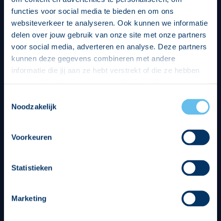
functies voor social media te bieden en om ons
websiteverkeer te analyseren. Ook kunnen we informatie
delen over jouw gebruik van onze site met onze partners
voor social media, adverteren en analyse. Deze partners
kunnen deze gegevens combineren met andere
informatie die jij aan ze hebt verstrekt of die ze hebben
verzameld op basis van jouw gebruik van hun services.
Hierbij nemen wij wet- en regelgeving in acht, we doen dit
Toestemmingsselectie
op een veilige en integere wijze. Je kunt je toestemming
Noodzakelijk
Divisie partners
beheren op de privacy- en cookieverklaring pagina.
Voorkeuren
Statistieken
Tenuesponsoren
Marketing