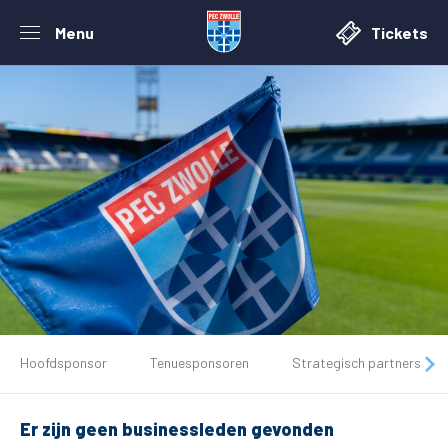
Menu
Tickets
De club
Hoofdsponsor
Tenuesponsoren
Strategisch partners
Tickets
Er zijn geen businessleden gevonden
Matchdays