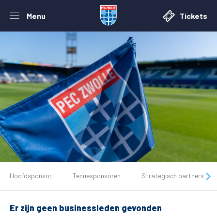
Menu
Tickets
De club
Hoofdsponsor
Tenuesponsoren
Strategisch partners
Tickets
Er zijn geen businessleden gevonden
Matchdays