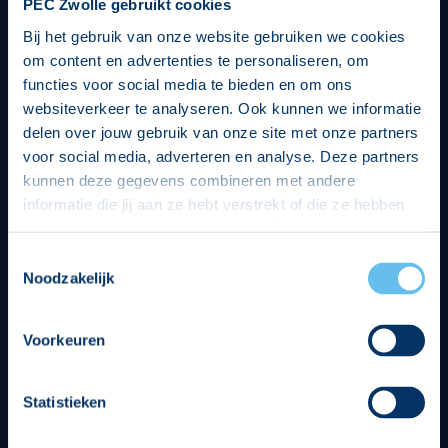
PEC Zwolle gebruikt cookies
Bij het gebruik van onze website gebruiken we cookies
om content en advertenties te personaliseren, om
functies voor social media te bieden en om ons
websiteverkeer te analyseren. Ook kunnen we informatie
delen over jouw gebruik van onze site met onze partners
voor social media, adverteren en analyse. Deze partners
kunnen deze gegevens combineren met andere
informatie die jij aan ze hebt verstrekt of die ze hebben
verzameld op basis van jouw gebruik van hun services.
Hierbij nemen wij wet- en regelgeving in acht, we doen dit
Toestemmingsselectie
op een veilige en integere wijze. Je kunt je toestemming
Noodzakelijk
beheren op de privacy- en cookieverklaring pagina.
Divisie partners
Voorkeuren
Statistieken