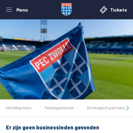
Menu
Tickets
De club
Hoofdsponsor
Tenuesponsoren
Strategisch partners
Tickets
Er zijn geen businessleden gevonden
Matchdays