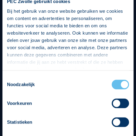
PEC Zwolle gebruikt cookies
Bij het gebruik van onze website gebruiken we cookies
om content en advertenties te personaliseren, om
functies voor social media te bieden en om ons
websiteverkeer te analyseren. Ook kunnen we informatie
delen over jouw gebruik van onze site met onze partners
voor social media, adverteren en analyse. Deze partners
kunnen deze gegevens combineren met andere
informatie die jij aan ze hebt verstrekt of die ze hebben
verzameld op basis van jouw gebruik van hun services.
Hierbij nemen wij wet- en regelgeving in acht, we doen dit
Toestemmingsselectie
op een veilige en integere wijze. Je kunt je toestemming
Noodzakelijk
beheren op de privacy- en cookieverklaring pagina.
Divisie partners
Voorkeuren
Statistieken