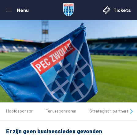
Menu
Tickets
De club
Hoofdsponsor
Tenuesponsoren
Strategisch partners
Tickets
Er zijn geen businessleden gevonden
Matchdays