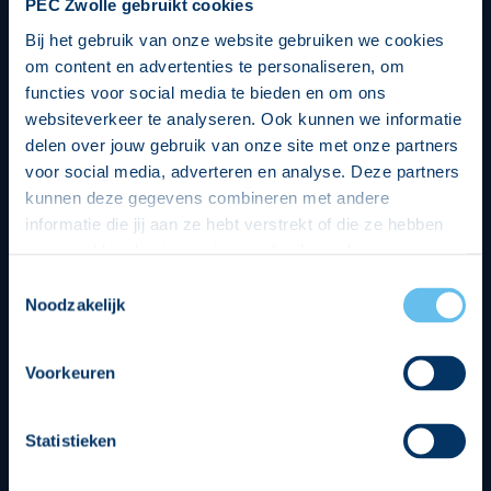
PEC Zwolle gebruikt cookies
Bij het gebruik van onze website gebruiken we cookies
om content en advertenties te personaliseren, om
functies voor social media te bieden en om ons
websiteverkeer te analyseren. Ook kunnen we informatie
delen over jouw gebruik van onze site met onze partners
voor social media, adverteren en analyse. Deze partners
kunnen deze gegevens combineren met andere
informatie die jij aan ze hebt verstrekt of die ze hebben
verzameld op basis van jouw gebruik van hun services.
Hierbij nemen wij wet- en regelgeving in acht, we doen dit
Toestemmingsselectie
op een veilige en integere wijze. Je kunt je toestemming
Noodzakelijk
beheren op de privacy- en cookieverklaring pagina.
Divisie partners
Voorkeuren
Statistieken