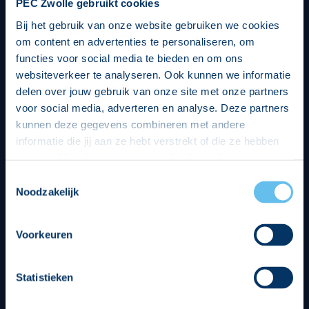
PEC Zwolle gebruikt cookies
Bij het gebruik van onze website gebruiken we cookies
om content en advertenties te personaliseren, om
functies voor social media te bieden en om ons
websiteverkeer te analyseren. Ook kunnen we informatie
delen over jouw gebruik van onze site met onze partners
voor social media, adverteren en analyse. Deze partners
kunnen deze gegevens combineren met andere
informatie die jij aan ze hebt verstrekt of die ze hebben
verzameld op basis van jouw gebruik van hun services.
Hierbij nemen wij wet- en regelgeving in acht, we doen dit
Toestemmingsselectie
op een veilige en integere wijze. Je kunt je toestemming
Noodzakelijk
beheren op de privacy- en cookieverklaring pagina.
Divisie partners
Voorkeuren
Statistieken