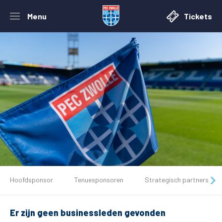
Menu
Tickets
De club
Hoofdsponsor
Tenuesponsoren
Strategisch partners
Tickets
Er zijn geen businessleden gevonden
Matchdays