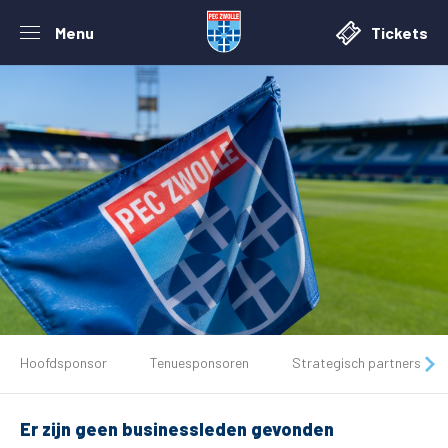
Menu
Tickets
De club
Hoofdsponsor
Tenuesponsoren
Strategisch partners
Tickets
Er zijn geen businessleden gevonden
Matchdays