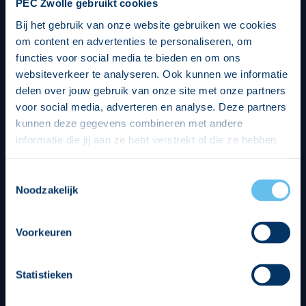
PEC Zwolle gebruikt cookies
Bij het gebruik van onze website gebruiken we cookies
om content en advertenties te personaliseren, om
functies voor social media te bieden en om ons
websiteverkeer te analyseren. Ook kunnen we informatie
delen over jouw gebruik van onze site met onze partners
voor social media, adverteren en analyse. Deze partners
kunnen deze gegevens combineren met andere
informatie die jij aan ze hebt verstrekt of die ze hebben
verzameld op basis van jouw gebruik van hun services.
Hierbij nemen wij wet- en regelgeving in acht, we doen dit
Toestemmingsselectie
op een veilige en integere wijze. Je kunt je toestemming
Noodzakelijk
beheren op de privacy- en cookieverklaring pagina.
Divisie partners
Voorkeuren
Statistieken