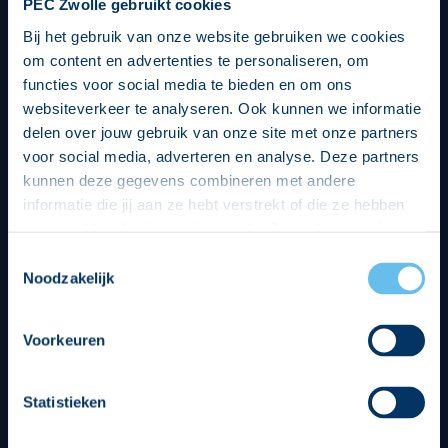
PEC Zwolle gebruikt cookies
Bij het gebruik van onze website gebruiken we cookies
om content en advertenties te personaliseren, om
functies voor social media te bieden en om ons
websiteverkeer te analyseren. Ook kunnen we informatie
delen over jouw gebruik van onze site met onze partners
voor social media, adverteren en analyse. Deze partners
kunnen deze gegevens combineren met andere
informatie die jij aan ze hebt verstrekt of die ze hebben
verzameld op basis van jouw gebruik van hun services.
Hierbij nemen wij wet- en regelgeving in acht, we doen dit
Toestemmingsselectie
op een veilige en integere wijze. Je kunt je toestemming
Noodzakelijk
beheren op de privacy- en cookieverklaring pagina.
Divisie partners
Voorkeuren
Statistieken