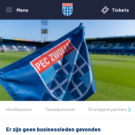
Menu
Tickets
De club
Hoofdsponsor
Tenuesponsoren
Strategisch partners
Tickets
Er zijn geen businessleden gevonden
Matchdays