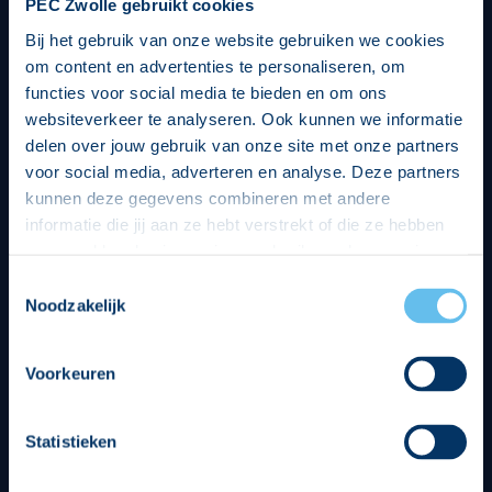
PEC Zwolle gebruikt cookies
Bij het gebruik van onze website gebruiken we cookies
om content en advertenties te personaliseren, om
functies voor social media te bieden en om ons
websiteverkeer te analyseren. Ook kunnen we informatie
delen over jouw gebruik van onze site met onze partners
voor social media, adverteren en analyse. Deze partners
kunnen deze gegevens combineren met andere
informatie die jij aan ze hebt verstrekt of die ze hebben
verzameld op basis van jouw gebruik van hun services.
Hierbij nemen wij wet- en regelgeving in acht, we doen dit
Toestemmingsselectie
op een veilige en integere wijze. Je kunt je toestemming
Noodzakelijk
beheren op de privacy- en cookieverklaring pagina.
Divisie partners
Voorkeuren
Statistieken