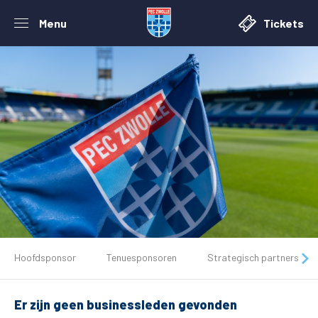
Menu
Tickets
De club
Hoofdsponsor
Tenuesponsoren
Strategisch partners
Tickets
Er zijn geen businessleden gevonden
Matchdays