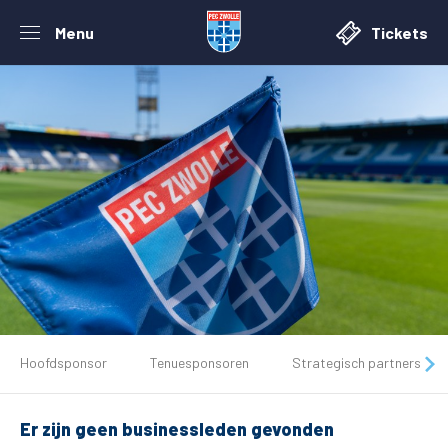
Menu
Tickets
De club
Hoofdsponsor
Tenuesponsoren
Strategisch partners
Tickets
Er zijn geen businessleden gevonden
Matchdays