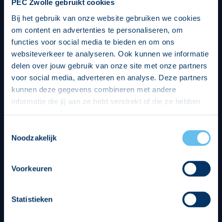
PEC Zwolle gebruikt cookies
Bij het gebruik van onze website gebruiken we cookies
om content en advertenties te personaliseren, om
functies voor social media te bieden en om ons
websiteverkeer te analyseren. Ook kunnen we informatie
delen over jouw gebruik van onze site met onze partners
voor social media, adverteren en analyse. Deze partners
kunnen deze gegevens combineren met andere
informatie die jij aan ze hebt verstrekt of die ze hebben
verzameld op basis van jouw gebruik van hun services.
Hierbij nemen wij wet- en regelgeving in acht, we doen dit
Toestemmingsselectie
op een veilige en integere wijze. Je kunt je toestemming
Noodzakelijk
beheren op de privacy- en cookieverklaring pagina.
Divisie partners
Voorkeuren
Statistieken