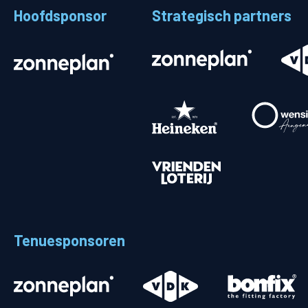
Hoofdsponsor
Strategisch partners
Stadionplattegrond
Aut
Veelgestelde vragen
Fiet
Fanshop
Ope
Heren
Spelers en staf
Programma
Uitslagen
Tenuesponsoren
Stand
Trainingsschema