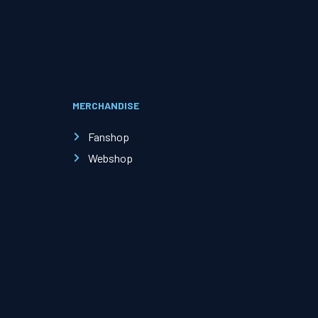
Evenementen
Open Dag
MERCHANDISE
Kinderfeestjes
Fanshop
Webshop
Nieuws & contact
Zakelijk nieuws
Zakelijke events