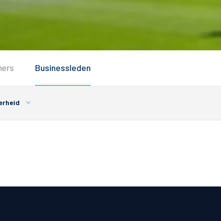
Service
ners
Businessleden
Inloggen
Contact
erheid
Horeca