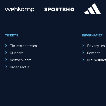
Merchandise
Supporterszak
Fanshop
Supporterszak
TICKETS
INFORMATIEF
Webshop
Vakcoördinato
Tickets bestellen
Privacy- en
Clubcard
Contact
Seizoenkaart
Nieuwsbrie
Groepsactie
Mogelijkheden
Busines
PEC Zwolle Businessclub
Baker 
Business seats
Schef