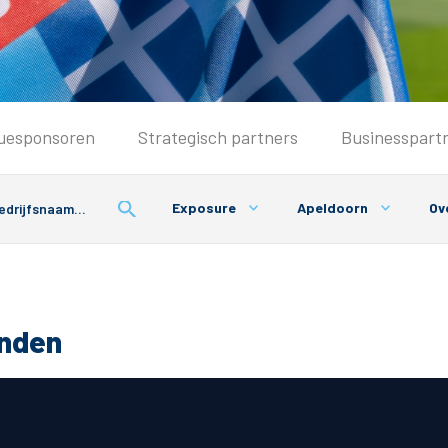
Seizoenkaart & Clubcard
uesponsoren
Strategisch partners
Businesspart
Seizoenkaart 2026/2027
Seizoenkaart Vrouwen
Exposure
Apeldoorn
Ov
Clubcard
Voorwaarden seizoenkaart
onden
& Parkeren
PEC Zwolle App