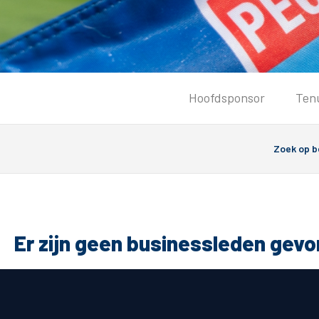
Tickets
Hoofdsponsor
Ten
Kaartverkoopinformatie
Koop tickets
Ticket Resale
Groepsactie
Groundhoppers
PEC Zwolle Vrouwen
Er zijn geen businessleden gev
Algemeen
Route 