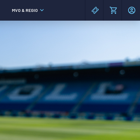
MVO & REGIO
MAC³PARK stadion
MAC³PARK stadion
Lumen Hotel & Events