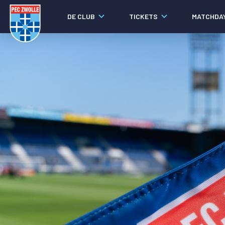
DE CLUB
TICKETS
MATCHDA
Nieuws
Social media
Agenda
Laatste nieuws
Video's
Fotoverslagen