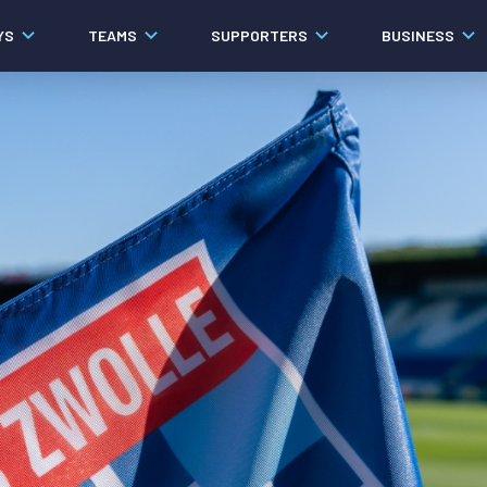
YS
TEAMS
SUPPORTERS
BUSINESS
Algemeen
Historie
Ons verhaal
Contact
Werken bij PEC Zwolle
Governance
Pers
Organisatie
Samenwerkingen
Documenten