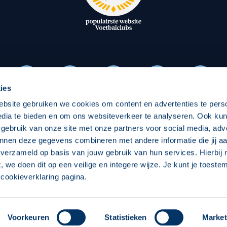
oxen
Strategisch partners
essclub
Businesspartners
Businessleden
Partners PEC Zwolle Vrouw
ies
ebsite gebruiken we cookies om content en advertenties te pers
Economie
Vitalit
edia te bieden en om ons websiteverkeer te analyseren. Ook ku
Download onze App
 gebruik van onze site met onze partners voor social media, adv
elijk
Over economie
Pro
nnen deze gegevens combineren met andere informatie die jij aa
 verzameld op basis van jouw gebruik van hun services. Hierbij
chappelijk
Projecten economie
Over
t, we doen dit op een veilige en integere wijze. Je kunt je toest
cookieverklaring pagina.
 Zwolle
Concept, Ontwerp en Technische Realisatie:
Int
Voorkeuren
Statistieken
Market