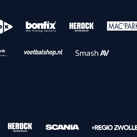
o
Download iOS
s
Download Android
nbaar vervoer
Veelgestelde vrage
Vrouwen
PEC Zwolle Vrouwen