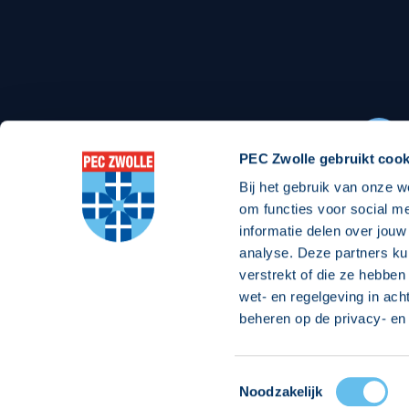
Stadionexposure
Skyb
Wedstrijdsponsorschappen
Busin
Wedstrijdarrangementen
PEC Zwolle gebruikt cook
Bij het gebruik van onze w
Regio Zwolle United
Maatschappelijk
om functies voor social m
informatie delen over jouw
Over Regio Zwolle United
Over maatschapp
analyse. Deze partners ku
verstrekt of die ze hebben
Nieuws MVO & Regio
Projecten maats
wet- en regelgeving in ach
ANBI-stichting
Goede Doelen
beheren op de privacy- en 
Jaarprogramma
Toestemmingsselectie
© 2026 PEC
Noodzakelijk