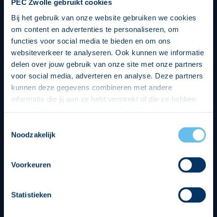
PEC Zwolle gebruikt cookies
Bij het gebruik van onze website gebruiken we cookies
om content en advertenties te personaliseren, om
functies voor social media te bieden en om ons
websiteverkeer te analyseren. Ook kunnen we informatie
delen over jouw gebruik van onze site met onze partners
voor social media, adverteren en analyse. Deze partners
kunnen deze gegevens combineren met andere
informatie die jij aan ze hebt verstrekt of die ze hebben
verzameld op basis van jouw gebruik van hun services.
Hierbij nemen wij wet- en regelgeving in acht, we doen dit
Toestemmingsselectie
op een veilige en integere wijze. Je kunt je toestemming
Noodzakelijk
beheren op de privacy- en cookieverklaring pagina.
Divisie partners
Voorkeuren
Statistieken