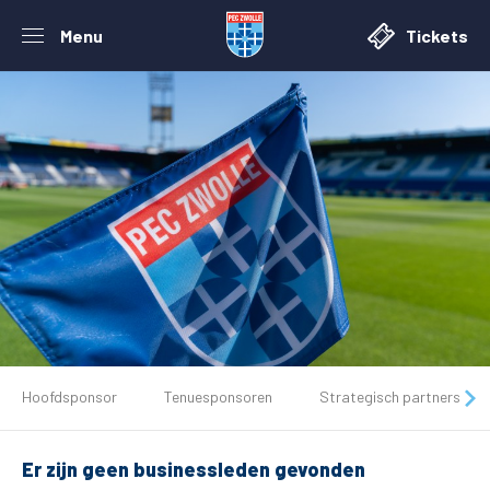
Menu
Tickets
De club
Hoofdsponsor
Tenuesponsoren
Strategisch partners
Tickets
Er zijn geen businessleden gevonden
Matchdays