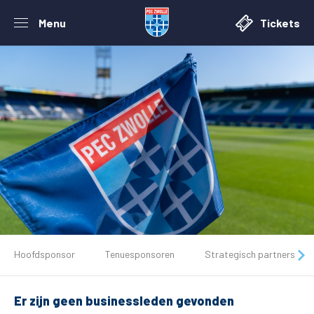
Menu
Tickets
De club
Hoofdsponsor
Tenuesponsoren
Strategisch partners
Tickets
Er zijn geen businessleden gevonden
Matchdays