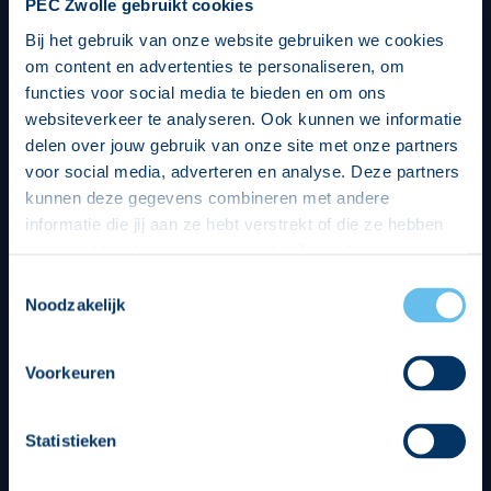
PEC Zwolle gebruikt cookies
Bij het gebruik van onze website gebruiken we cookies
om content en advertenties te personaliseren, om
functies voor social media te bieden en om ons
websiteverkeer te analyseren. Ook kunnen we informatie
delen over jouw gebruik van onze site met onze partners
voor social media, adverteren en analyse. Deze partners
kunnen deze gegevens combineren met andere
informatie die jij aan ze hebt verstrekt of die ze hebben
verzameld op basis van jouw gebruik van hun services.
Hierbij nemen wij wet- en regelgeving in acht, we doen dit
Toestemmingsselectie
op een veilige en integere wijze. Je kunt je toestemming
Noodzakelijk
beheren op de privacy- en cookieverklaring pagina.
Divisie partners
Voorkeuren
Statistieken